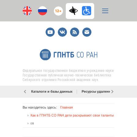
12+
Youtube
ВКонтакте
RSS
E-
mail
подписка
Федеральное государственное бюджетное учреждение науки
Государственная публичная научно-техническая библиотека
Сибирского отделения Российской академии наук
Каталоги и базы данных
Ресурсы удаленного доступа
Вы находитесь здесь:
Главная
Как в ГПНТБ СО РАН дети раскрывают свои таланты
гл