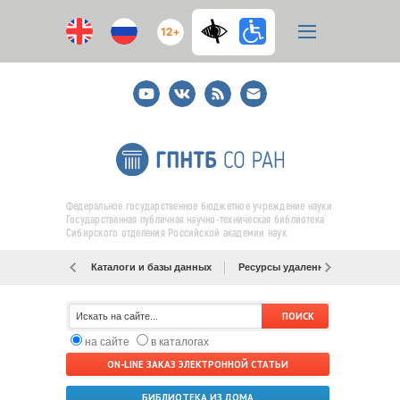
12+
Youtube
ВКонтакте
RSS
E-
mail
подписка
Федеральное государственное бюджетное учреждение науки
Государственная публичная научно-техническая библиотека
Сибирского отделения Российской академии наук
Каталоги и базы данных
Ресурсы удаленного доступа
на сайте
в каталогах
ON-LINE ЗАКАЗ ЭЛЕКТРОННОЙ СТАТЬИ
БИБЛИОТЕКА ИЗ ДОМА