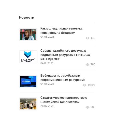
Новости
Как молекулярная генетика
перевернула ботанику
04.08.2026
142
Сервис удалённого доступа к
подписным ресурсам ГПНТБ СО
РАН MyLOFT
04.08.2026
780
Вебинары по зарубежным
информационным ресурсам!
04.08.2026
19727
Стратегическое партнерство с
Шанхайской библиотекой
28.07.2026
283