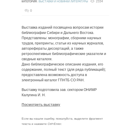
2334
КАТЕГОРИЯ:
ВЫСТАВКИ И НОВИНКИ ЛИТЕРАТУРЫ
0
Выставка изданий посвящена вопросам истории
библиографии Сибири и Дальнего Востока.
Представлены: монографии, сборники научных
трудов, препринты, статьи из научных журналов,
авторефераты диссертаций, а также
ретроспективные библиографические указатели и
сводные каталоги.
Дано библиографическое описание издания, его
содержание, полный текст (для ряда публикаций);
предоставлена возможность доступа в
электронный каталог ГПНТБ СО РАН.
Выставку подготовила зав. сектором ОНИМР
Калугина И. Н.
Посмотреть выставку
Если вы нашли ошибку, пожалуйста, выделите фрагмент
текста и нажмите
Ctrl+Enter
.