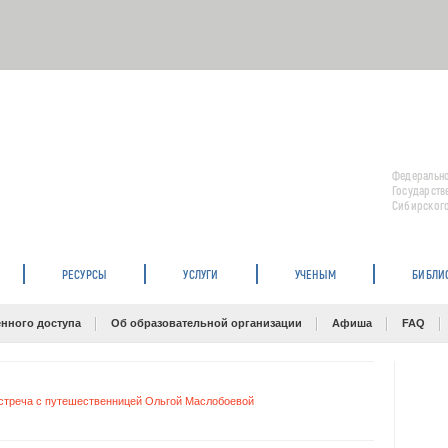
Федерально
Государств
Сибирского
РЕСУРСЫ
УСЛУГИ
УЧЕНЫМ
БИБЛИ
нного доступа
Об образовательной организации
Афиша
FAQ
 встреча с путешественницей Ольгой Маслобоевой