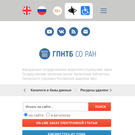
12+
Youtube
ВКонтакте
RSS
E-
mail
подписка
Федеральное государственное бюджетное учреждение науки
Государственная публичная научно-техническая библиотека
Сибирского отделения Российской академии наук
Каталоги и базы данных
Ресурсы удаленного доступа
на сайте
в каталогах
ON-LINE ЗАКАЗ ЭЛЕКТРОННОЙ СТАТЬИ
БИБЛИОТЕКА ИЗ ДОМА