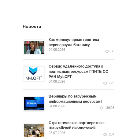
Новости
Как молекулярная генетика
перевернула ботанику
04.08.2026
88
Сервис удалённого доступа к
подписным ресурсам ГПНТБ СО
РАН MyLOFT
04.08.2026
729
Вебинары по зарубежным
информационным ресурсам!
04.08.2026
19693
Стратегическое партнерство с
Шанхайской библиотекой
28.07.2026
254