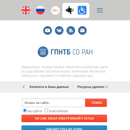
12+
Youtube
ВКонтакте
RSS
E-
mail
подписка
Федеральное государственное бюджетное учреждение науки
Государственная публичная научно-техническая библиотека
Сибирского отделения Российской академии наук
Каталоги и базы данных
Ресурсы удаленного доступа
на сайте
в каталогах
ON-LINE ЗАКАЗ ЭЛЕКТРОННОЙ СТАТЬИ
БИБЛИОТЕКА ИЗ ДОМА