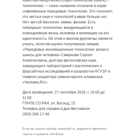
Нано-био-инфо-когно-социо-технологии (НБИКС-
технологии) — такое название получили в науке
современные передовые технологии. Это означает,
что чистых наук и технологий в мире больше нет.
Нет чистой биологии, химии, физики. Есть
гибридные технологии, внедряющиеся в
повседневную жизнь человека и влияющие на его
идентичность. Об этом и многом другом вы сможете
узнать, посетив научно-популярную лекцию
«Передовые инновационные технологии: риски и
шансы для человека» Смирнова Сергея
Алевтиновича, доктора философских наук,
заведующего лабораторией стратегических и
форсайтных исследований и разработок НГУЭУ и
главного редактора гуманитарного альманаха
«Человек.RU».
Дата проведения: 27 сентября 2016, с 10:00 до
11:00
ГПНТБ СО РАН, ул. Восход, 15
Телефон для справок в дни Фестиваля:
(383) 266-17-96
Если вы нашли ошибку, пожалуйста, выделите фрагмент
текста и нажмите
Ctrl+Enter
.