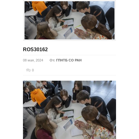
ROS30162
08 мая, 2024
От:
ГПНТБ СО РАН
0