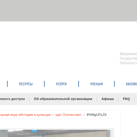
Федерально
Государств
Сибирского
РЕСУРСЫ
УСЛУГИ
УЧЕНЫМ
БИБЛИ
нного доступа
Об образовательной организации
Афиша
FAQ
льная игра «История и культура — щит Отечества»
lPhf8gUPzZ8