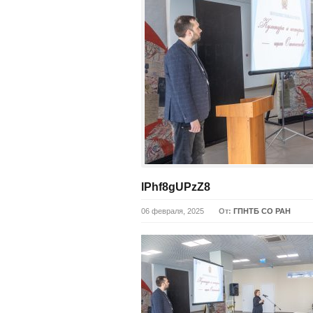
lPhf8gUPzZ8
06 февраля, 2025
От:
ГПНТБ СО РАН