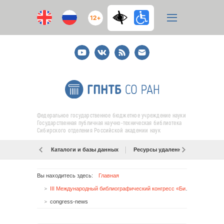
12+
Youtube
ВКонтакте
RSS
E-
mail
подписка
Федеральное государственное бюджетное учреждение науки
Государственная публичная научно-техническая библиотека
Сибирского отделения Российской академии наук
Каталоги и базы данных
Ресурсы удаленного доступа
Вы находитесь здесь:
Главная
III Международный библиографический конгресс «Библиографическая информация в цифровой культуре» перенесен на 2021 г.
congress-news