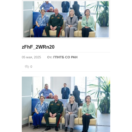
zFhF_2WRn20
05 мая, 2025
От:
ГПНТБ СО РАН
0