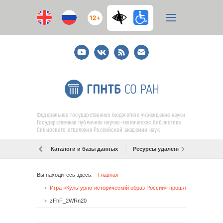
12+
Youtube
ВКонтакте
RSS
E-
mail
подписка
Федеральное государственное бюджетное учреждение науки
Государственная публичная научно-техническая библиотека
Сибирского отделения Российской академии наук
Каталоги и базы данных
Ресурсы удаленного доступа
Вы находитесь здесь:
Главная
Игра «Культурно-исторический образ России» прошла в ГПНТБ СО РАН
zFhF_2WRn20