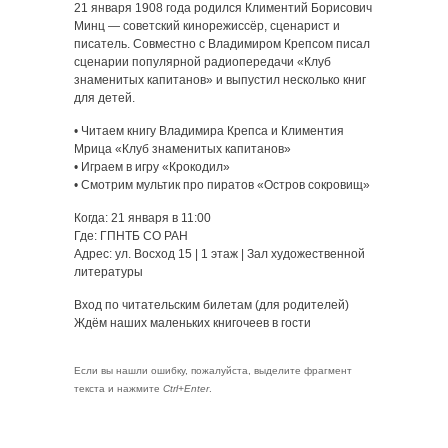
21 января 1908 года родился Климентий Борисович
Минц — советский кинорежиссёр, сценарист и
писатель. Совместно с Владимиром Крепсом писал
сценарии популярной радиопередачи «Клуб
знаменитых капитанов» и выпустил несколько книг
для детей.
• Читаем книгу Владимира Крепса и Климентия
Мрица «Клуб знаменитых капитанов»
• Играем в игру «Крокодил»
• Смотрим мультик про пиратов «Остров сокровищ»
Когда: 21 января в 11:00
Где: ГПНТБ СО РАН
Адрес: ул. Восход 15 | 1 этаж | Зал художественной
литературы
Вход по читательским билетам (для родителей)
Ждём наших маленьких книгочеев в гости
Если вы нашли ошибку, пожалуйста, выделите фрагмент
текста и нажмите
Ctrl+Enter
.