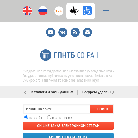
12+
Youtube
ВКонтакте
RSS
E-
mail
подписка
Федеральное государственное бюджетное учреждение науки
Государственная публичная научно-техническая библиотека
Сибирского отделения Российской академии наук
Каталоги и базы данных
Ресурсы удаленного доступа
на сайте
в каталогах
ON-LINE ЗАКАЗ ЭЛЕКТРОННОЙ СТАТЬИ
БИБЛИОТЕКА ИЗ ДОМА