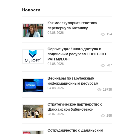
Новости
Как молекулярная генетика
перевернула ботанику
04.08.2026
154
Сервис удалённого доступа к
подписным ресурсам ГПНТБ СО
РАН MyLOFT
04.08.2026
787
Вебинары по зарубежным
информационным ресурсам!
04.08.2026
19738
Стратегическое партнерство с
Шанхайской библиотекой
28.07.2026
288
Сотрудничество с Даляньским