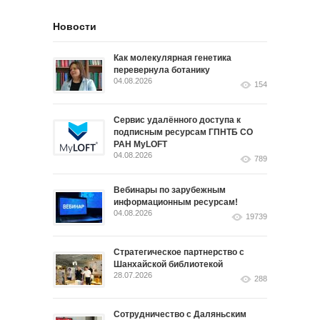
Новости
Как молекулярная генетика
перевернула ботанику
04.08.2026
154
Сервис удалённого доступа к
подписным ресурсам ГПНТБ СО
РАН MyLOFT
04.08.2026
789
Вебинары по зарубежным
информационным ресурсам!
04.08.2026
19739
Стратегическое партнерство с
Шанхайской библиотекой
28.07.2026
288
Сотрудничество с Даляньским