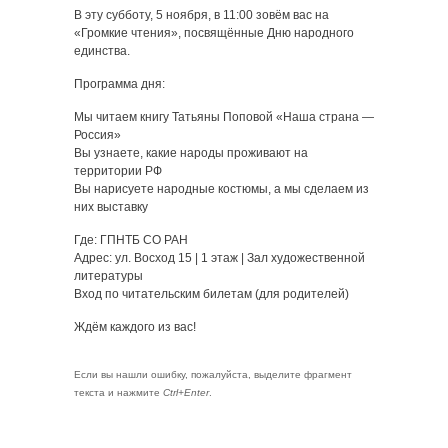
В эту субботу, 5 ноября, в 11:00 зовём вас на
«Громкие чтения», посвящённые Дню народного
единства.
Программа дня:
Мы читаем книгу Татьяны Поповой «Наша страна —
Россия»
Вы узнаете, какие народы проживают на
территории РФ
Вы нарисуете народные костюмы, а мы сделаем из
них выставку
Где: ГПНТБ СО РАН
Адрес: ул. Восход 15 | 1 этаж | Зал художественной
литературы
Вход по читательским билетам (для родителей)
Ждём каждого из вас!
Если вы нашли ошибку, пожалуйста, выделите фрагмент
текста и нажмите
Ctrl+Enter
.