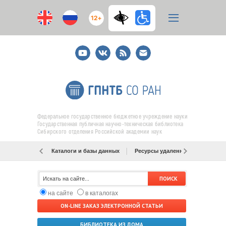
12+
Youtube
ВКонтакте
RSS
E-
mail
подписка
Федеральное государственное бюджетное учреждение науки
Государственная публичная научно-техническая библиотека
Сибирского отделения Российской академии наук
Каталоги и базы данных
Ресурсы удаленного доступа
на сайте
в каталогах
ON-LINE ЗАКАЗ ЭЛЕКТРОННОЙ СТАТЬИ
БИБЛИОТЕКА ИЗ ДОМА