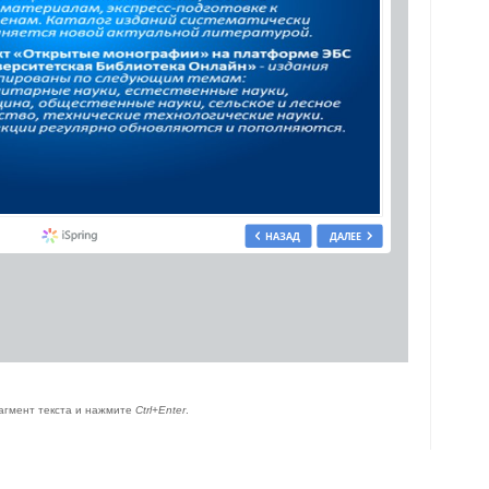
агмент текста и нажмите
Ctrl+Enter
.