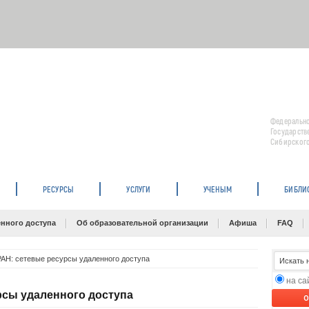
Федерально
Государств
Сибирского
РЕСУРСЫ
УСЛУГИ
УЧЕНЫМ
БИБЛИ
нного доступа
Об образовательной организации
Афиша
FAQ
АН: сетевые ресурсы удаленного доступа
на с
рсы удаленного доступа
O