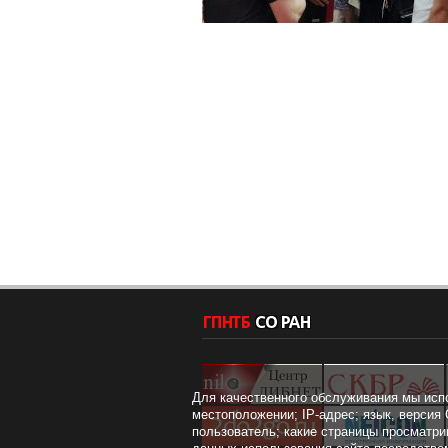
Для качественного обслуживания мы исп
местоположении; IP-адрес; язык, версия 
пользователь; какие страницы просматри