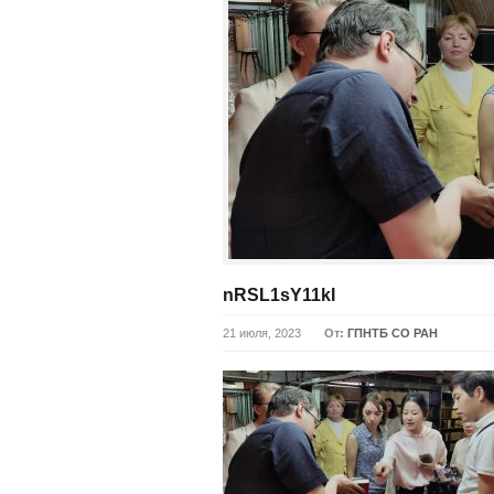
nRSL1sY11kI
21 июля, 2023
От:
ГПНТБ СО РАН