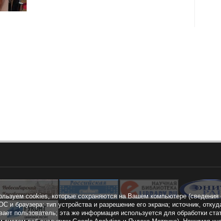
ользуем cookies, которые сохраняются на Вашем компьютере (сведения 
ОС и браузера; тип устройства и разрешение его экрана; источник, откуд
вает пользователь; эта же информация используется для обработки ста