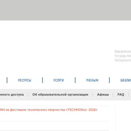
Федерально
Государств
Сибирского
РЕСУРСЫ
УСЛУГИ
УЧЕНЫМ
БИБЛИ
нного доступа
Об образовательной организации
Афиша
FAQ
АН на фестивале технического творчества «TECHNOfest -2016»