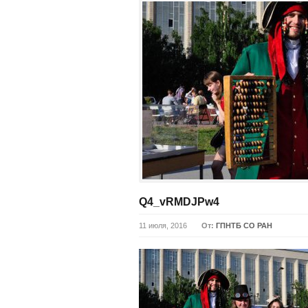
Q4_vRMDJPw4
11 июля, 2016
От:
ГПНТБ СО РАН