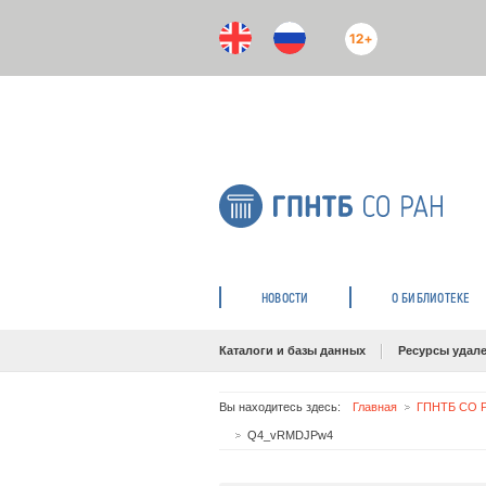
12+
НОВОСТИ
О БИБЛИОТЕКЕ
Каталоги и базы данных
Ресурсы удале
Вы находитесь здесь:
Главная
ГПНТБ СО Р
Q4_vRMDJPw4