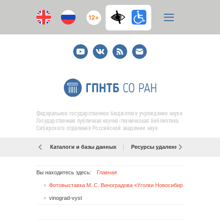
12+
Youtube
ВКонтакте
RSS
E-
mail
подписка
Федеральное государственное бюджетное учреждение науки
Государственная публичная научно-техническая библиотека
Сибирского отделения Российской академии наук
Каталоги и базы данных
Ресурсы удаленного доступа
Вы находитесь здесь:
Главная
Фотовыставка М. С. Виноградова «Уголки Новосибирска: вчера и сегодня»
vinograd-vyst