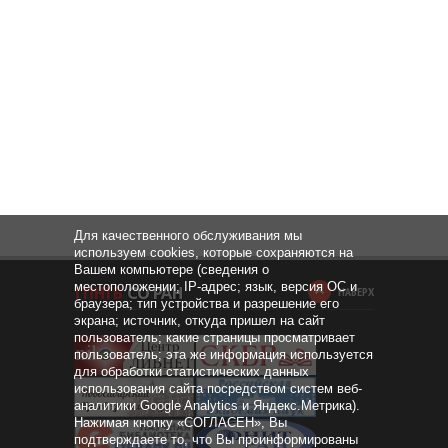
Для качественного обслуживания мы
используем cookies, которые сохраняются на
Вашем компьютере (сведения о
местоположении; IP-адрес; язык, версия ОС и
НАВЕРХ
браузера; тип устройства и разрешение его
экрана; источник, откуда пришел на сайт
пользователь; какие страницы просматривает
пользователь; эта же информация используется
для обработки статистических данных
использования сайта посредством систем веб-
аналитики Google Analytics и Яндекс.Метрика).
Нажимая кнопку «СОГЛАСЕН», Вы
подтверждаете то, что Вы проинформированы