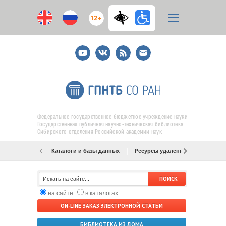
12+
Youtube
ВКонтакте
RSS
E-
mail
подписка
Федеральное государственное бюджетное учреждение науки
Государственная публичная научно-техническая библиотека
Сибирского отделения Российской академии наук
Каталоги и базы данных
Ресурсы удаленного доступа
на сайте
в каталогах
ON-LINE ЗАКАЗ ЭЛЕКТРОННОЙ СТАТЬИ
БИБЛИОТЕКА ИЗ ДОМА