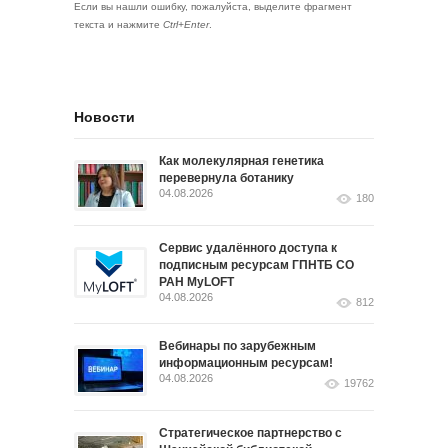
Если вы нашли ошибку, пожалуйста, выделите фрагмент
текста и нажмите
Ctrl+Enter
.
Новости
Как молекулярная генетика
перевернула ботанику
04.08.2026
180
Сервис удалённого доступа к
подписным ресурсам ГПНТБ СО
РАН MyLOFT
04.08.2026
812
Вебинары по зарубежным
информационным ресурсам!
04.08.2026
19762
Стратегическое партнерство с