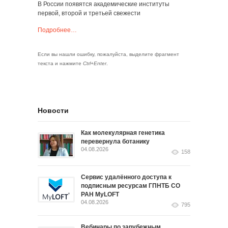
В России появятся академические институты
первой, второй и третьей свежести
Подробнее…
Если вы нашли ошибку, пожалуйста, выделите фрагмент
текста и нажмите
Ctrl+Enter
.
Новости
Как молекулярная генетика
перевернула ботанику
04.08.2026
158
Сервис удалённого доступа к
подписным ресурсам ГПНТБ СО
РАН MyLOFT
04.08.2026
795
Вебинары по зарубежным