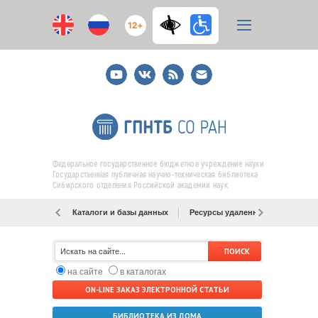
12+
Youtube
ВКонтакте
RSS
E-
mail
подписка
Федеральное государственное бюджетное учреждение науки
Государственная публичная научно-техническая библиотека
Сибирского отделения Российской академии наук
Каталоги и базы данных
Ресурсы удаленного доступа
на сайте
в каталогах
ON-LINE ЗАКАЗ ЭЛЕКТРОННОЙ СТАТЬИ
БИБЛИОТЕКА ИЗ ДОМА