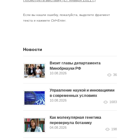
Посмотреть выставку (27 января 2021 г.)
Если вы нашли ошибку, пожалуйста, выделите фрагмент
текста и нажмите
Ctrl+Enter
.
Новости
Визит главы департамента
Минобрнауки РФ
10.08.2026
36
Управление наукой и инновациями
в современных условиях
10.08.2026
1683
Как молекулярная генетика
перевернула ботанику
04.08.2026
198