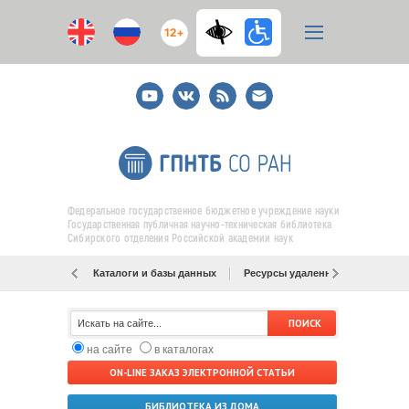
12+
Youtube
ВКонтакте
RSS
E-
mail
подписка
Федеральное государственное бюджетное учреждение науки
Государственная публичная научно-техническая библиотека
Сибирского отделения Российской академии наук
Каталоги и базы данных
Ресурсы удаленного доступа
на сайте
в каталогах
ON-LINE ЗАКАЗ ЭЛЕКТРОННОЙ СТАТЬИ
БИБЛИОТЕКА ИЗ ДОМА