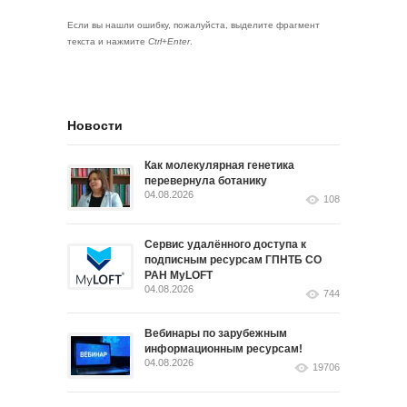
Если вы нашли ошибку, пожалуйста, выделите фрагмент
текста и нажмите
Ctrl+Enter
.
Новости
Как молекулярная генетика
перевернула ботанику
04.08.2026
108
Сервис удалённого доступа к
подписным ресурсам ГПНТБ СО
РАН MyLOFT
04.08.2026
744
Вебинары по зарубежным
информационным ресурсам!
04.08.2026
19706