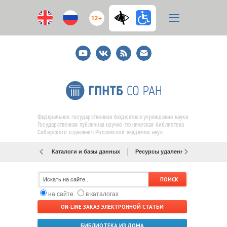
12+
Youtube
ВКонтакте
RSS
E-
mail
подписка
Федеральное государственное бюджетное учреждение науки
Государственная публичная научно-техническая библиотека
Сибирского отделения Российской академии наук
Каталоги и базы данных
Ресурсы удаленного доступа
на сайте
в каталогах
ON-LINE ЗАКАЗ ЭЛЕКТРОННОЙ СТАТЬИ
БИБЛИОТЕКА ИЗ ДОМА