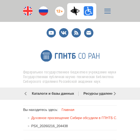
12+
Youtube
ВКонтакте
RSS
E-
mail
подписка
Федеральное государственное бюджетное учреждение науки
Государственная публичная научно-техническая библиотека
Сибирского отделения Российской академии наук
Каталоги и базы данных
Ресурсы удаленного доступа
Вы находитесь здесь:
Главная
Духовное просвещение Сибири обсудили в ГПНТБ СО РАН
PSX_20260216_204438