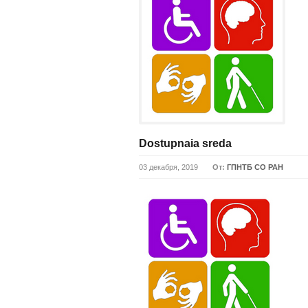
Dostupnaia sreda
03 декабря, 2019
От:
ГПНТБ СО РАН