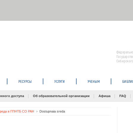
Федерально
Государств
Сибирского
РЕСУРСЫ
УСЛУГИ
УЧЕНЫМ
БИБЛИ
нного доступа
Об образовательной организации
Афиша
FAQ
среда в ГПНТБ СО РАН
Dostupnaia sreda