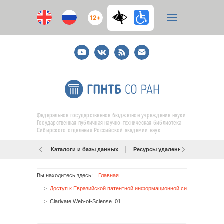
12+
Youtube
ВКонтакте
RSS
E-
mail
подписка
Федеральное государственное бюджетное учреждение науки
Государственная публичная научно-техническая библиотека
Сибирского отделения Российской академии наук
Каталоги и базы данных
Ресурсы удаленного доступа
Вы находитесь здесь:
Главная
Доступ к Евразийской патентной информационной системе (ЕАПАТИС)!
Clarivate Web-of-Sciense_01