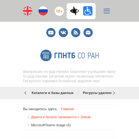
12+
Youtube
ВКонтакте
RSS
E-
mail
подписка
Федеральное государственное бюджетное учреждение науки
Государственная публичная научно-техническая библиотека
Сибирского отделения Российской академии наук
Каталоги и базы данных
Ресурсы удаленного доступа
Вы находитесь здесь:
Главная
Дорога в Космос начинается с Земли
MicrosoftTeams-image (6)