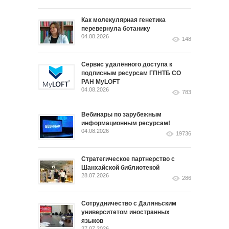
Как молекулярная генетика
перевернула ботанику
04.08.2026
148
Сервис удалённого доступа к
подписным ресурсам ГПНТБ СО
РАН MyLOFT
04.08.2026
783
Вебинары по зарубежным
информационным ресурсам!
04.08.2026
19736
Стратегическое партнерство с
Шанхайской библиотекой
28.07.2026
286
Сотрудничество с Даляньским
университетом иностранных
языков
27.07.2026