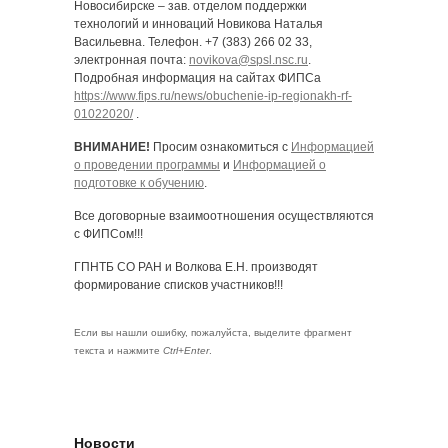
Новосибирске – зав. отделом поддержки
технологий и инноваций Новикова Наталья
Васильевна. Телефон. +7 (383) 266 02 33,
электронная почта:
novikova@spsl.nsc.ru
.
Подробная информация на сайтах ФИПСа
https://www.fips.ru/news/obuchenie-ip-regionakh-rf-
01022020/
.
ВНИМАНИЕ!
Просим ознакомиться с
Информацией
о проведении программы
и
Информацией о
подготовке к обучению
.
Все договорные взаимоотношения осуществляются
с ФИПСом!!!
ГПНТБ СО РАН и Волкова Е.Н. производят
формирование списков участников!!!
Если вы нашли ошибку, пожалуйста, выделите фрагмент
текста и нажмите
Ctrl+Enter
.
Новости