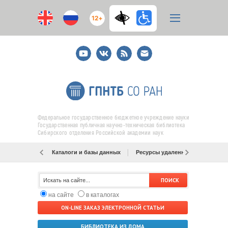
12+
Youtube
ВКонтакте
RSS
E-
mail
подписка
Федеральное государственное бюджетное учреждение науки
Государственная публичная научно-техническая библиотека
Сибирского отделения Российской академии наук
Каталоги и базы данных
Ресурсы удаленного доступа
на сайте
в каталогах
ON-LINE ЗАКАЗ ЭЛЕКТРОННОЙ СТАТЬИ
БИБЛИОТЕКА ИЗ ДОМА