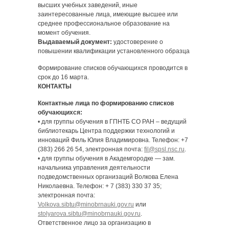
высших учебных заведений, иные
заинтересованные лица, имеющие высшее или
среднее профессиональное образование на
момент обучения.
Выдаваемый документ:
удостоверение о
повышении квалификации установленного образца
Формирование списков обучающихся проводится в
срок до 16 марта.
КОНТАКТЫ
Контактные лица по формированию списков
обучающихся:
• для группы обучения в ГПНТБ СО РАН – ведущий
библиотекарь Центра поддержки технологий и
инноваций Филь Юлия Владимировна. Телефон: +7
(383) 266 26 54, электронная почта:
fil@spsl.nsc.ru
.
• для группы обучения в Академгородке — зам.
начальника управления деятельности
подведомственных организаций Волкова Елена
Николаевна. Телефон: + 7 (383) 330 37 35;
электронная почта:
Volkova.sibtu@minobrnauki.gov.ru
или
stolyarova.sibtu@minobrnauki.gov.ru
.
Ответственное лицо за организацию в