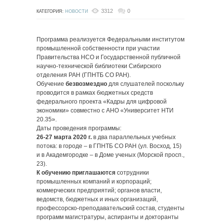
3312
0
КАТЕГОРИЯ:
НОВОСТИ
Программа реализуется Федеральными институтом
промышленной собственности при участии
Правительства НСО и Государственной публичной
научно-технической библиотеки Сибирского
отделения РАН (ГПНТБ СО РАН).
Обучение
безвозмездно
для слушателей поскольку
проводится в рамках бюджетных средств
федерального проекта «Кадры для цифровой
экономики» совместно с АНО «Университет НТИ
20.35».
Даты проведения программы:
26-27 марта 2020 г.
в два параллельных учебных
потока: в городе – в ГПНТБ СО РАН (ул. Восход, 15)
и в Академгородке – в Доме ученых (Морской просп.,
23).
К обучению приглашаются
сотрудники
промышленных компаний и корпораций;
коммерческих предприятий; органов власти,
ведомств, бюджетных и иных организаций,
профессорско-преподавательский состав, студенты
программ магистратуры, аспиранты и докторанты