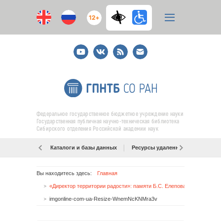
12+
Youtube
ВКонтакте
RSS
E-
mail
подписка
Федеральное государственное бюджетное учреждение науки
Государственная публичная научно-техническая библиотека
Сибирского отделения Российской академии наук
Каталоги и базы данных
Ресурсы удаленного доступа
Вы находитесь здесь:
Главная
«Директор территории радости»: памяти Б.С. Елепова
imgonline-com-ua-Resize-WnemNcKNMra3v