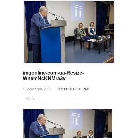
imgonline-com-ua-Resize-
WnemNcKNMra3v
16 сентября, 2022
От:
ГПНТБ СО РАН
0