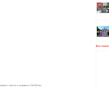
Все ново
агмент текста и нажмите
Ctrl+Enter
.