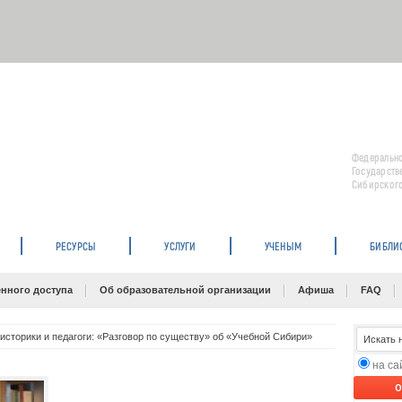
Федерально
Государств
Сибирского
РЕСУРСЫ
УСЛУГИ
УЧЕНЫМ
БИБЛИ
нного доступа
Об образовательной организации
Афиша
FAQ
историки и педагоги: «Разговор по существу» об «Учебной Сибири»
на с
O