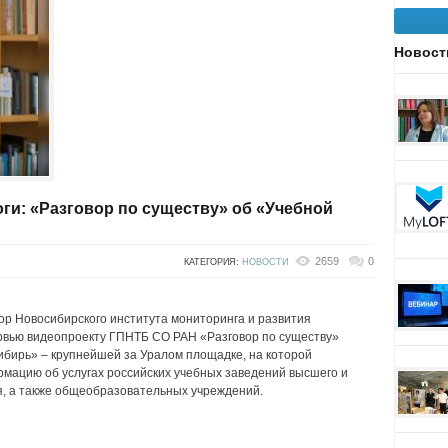
Новост
ги: «Разговор по существу» об «Учебной
2659
0
КАТЕГОРИЯ:
НОВОСТИ
ор Новосибирского института мониторинга и развития
ервью видеопроекту ГПНТБ СО РАН «Разговор по существу»
ибирь» – крупнейшей за Уралом площадке, на которой
рмацию об услугах российских учебных заведений высшего и
, а также общеобразовательных учреждений.