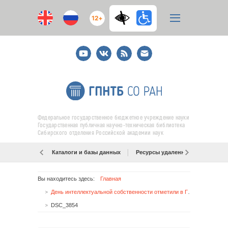
12+
Youtube
ВКонтакте
RSS
E-
mail
подписка
Федеральное государственное бюджетное учреждение науки
Государственная публичная научно-техническая библиотека
Сибирского отделения Российской академии наук
Каталоги и базы данных
Ресурсы удаленного доступа
Вы находитесь здесь:
Главная
День интеллектуальной собственности отметили в ГПНТБ СО РАН
DSC_3854