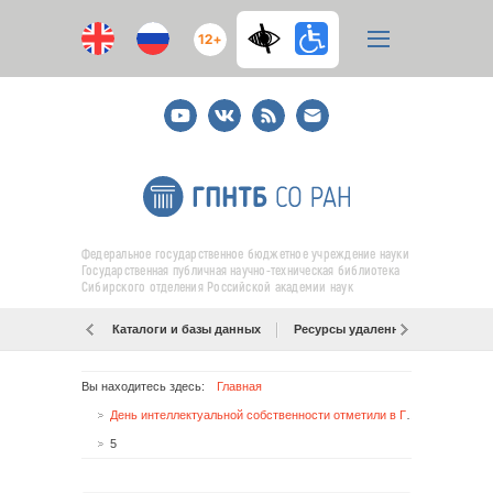
12+
Youtube
ВКонтакте
RSS
E-
mail
подписка
Федеральное государственное бюджетное учреждение науки
Государственная публичная научно-техническая библиотека
Сибирского отделения Российской академии наук
Каталоги и базы данных
Ресурсы удаленного доступа
Вы находитесь здесь:
Главная
День интеллектуальной собственности отметили в ГПНТБ СО РАН
5