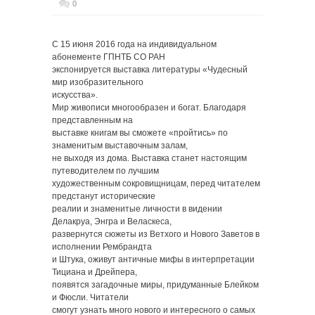
0
C 15 июня 2016 года на индивидуальном
абонементе ГПНТБ СО РАН
экспонируется выставка литературы «Чудесный
мир изобразительного
искусства».
Мир живописи многообразен и богат. Благодаря
представленным на
выставке книгам вы сможете «пройтись» по
знаменитым выставочным залам,
не выходя из дома. Выставка станет настоящим
путеводителем по лучшим
художественным сокровищницам, перед читателем
предстанут исторические
реалии и знаменитые личности в видении
Делакруа, Энгра и Веласкеса,
развернутся сюжеты из Ветхого и Нового Заветов в
исполнении Рембрандта
и Штука, оживут античные мифы в интерпретации
Тициана и Дрейпера,
появятся загадочные миры, придуманные Блейком
и Фюсли. Читатели
смогут узнать много нового и интересного о самых