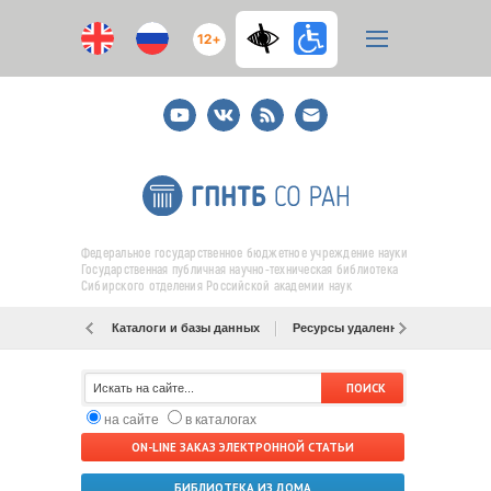
12+
Youtube
ВКонтакте
RSS
E-
mail
подписка
Федеральное государственное бюджетное учреждение науки
Государственная публичная научно-техническая библиотека
Сибирского отделения Российской академии наук
Каталоги и базы данных
Ресурсы удаленного доступа
на сайте
в каталогах
ON-LINE ЗАКАЗ ЭЛЕКТРОННОЙ СТАТЬИ
БИБЛИОТЕКА ИЗ ДОМА