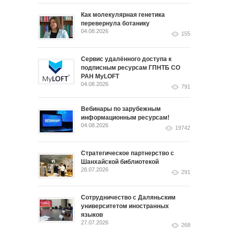
Как молекулярная генетика
перевернула ботанику
04.08.2026
155
Сервис удалённого доступа к
подписным ресурсам ГПНТБ СО
РАН MyLOFT
04.08.2026
791
Вебинары по зарубежным
информационным ресурсам!
04.08.2026
19742
Стратегическое партнерство с
Шанхайской библиотекой
28.07.2026
291
Сотрудничество с Даляньским
университетом иностранных
языков
27.07.2026
268