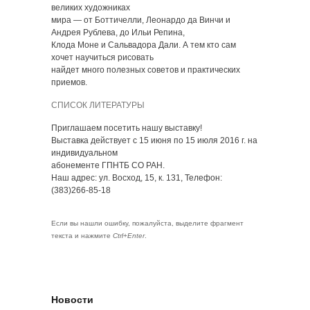
великих художниках
мира — от Боттичелли, Леонардо да Винчи и
Андрея Рублева, до Ильи Репина,
Клода Моне и Сальвадора Дали. А тем кто сам
хочет научиться рисовать
найдет много полезных советов и практических
приемов.
СПИСОК ЛИТЕРАТУРЫ
Приглашаем посетить нашу выставку!
Выставка действует с 15 июня по 15 июля 2016 г. на
индивидуальном
абонементе ГПНТБ СО РАН.
Наш адрес: ул. Восход, 15, к. 131, Телефон:
(383)266-85-18
Если вы нашли ошибку, пожалуйста, выделите фрагмент
текста и нажмите
Ctrl+Enter
.
Новости