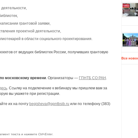
 деятельности,
библиотек,
аписании грантовой заявки,
твления проектной деятельности,
иотекарей в области социального проектирования.
оектов от ведущих библиотек России, получивших грантовую
Все ново
0 по московскому времени
. Организаторы —
ГПНТБ СО РАН
.
десь
. Ссылку на подключение к вебинару мы пришлем вам за
орую вы укажете при регистрации.
айте их на почту
begisheva@gpntbsib.ru
или по телефону (383)
агмент текста и нажмите
Ctrl+Enter
.