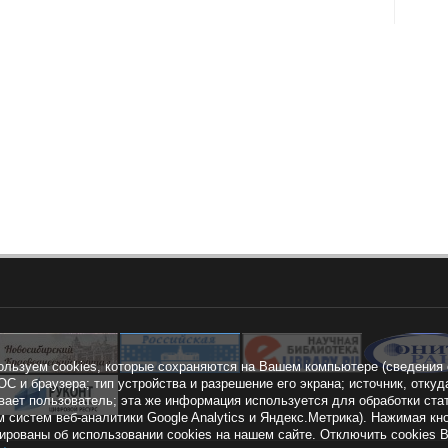
ользуем cookies, которые сохраняются на Вашем компьютере (сведения 
ОС и браузера; тип устройства и разрешение его экрана; источник, откуд
вает пользователь; эта же информация используется для обработки ста
 систем веб-аналитики Google Analytics и Яндекс.Метрика). Нажимая 
рованы об использовании cookies на нашем сайте. Отключить cookies 