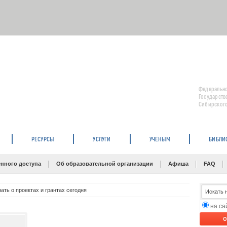
Федерально
Государств
Сибирского
РЕСУРСЫ
УСЛУГИ
УЧЕНЫМ
БИБЛИ
нного доступа
Об образовательной организации
Афиша
FAQ
нать о проектах и грантах сегодня
на с
O