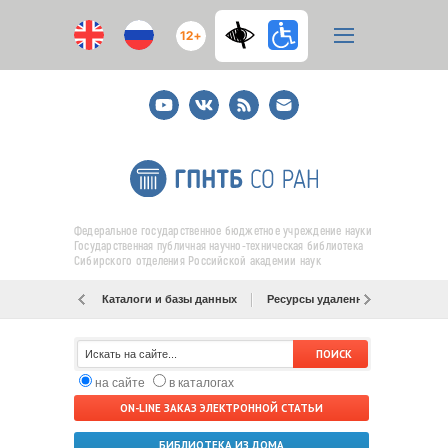
12+
Youtube
ВКонтакте
RSS
E-
mail
подписка
Федеральное государственное бюджетное учреждение науки
Государственная публичная научно-техническая библиотека
Сибирского отделения Российской академии наук
Каталоги и базы данных
Ресурсы удаленного доступа
на сайте
в каталогах
ON-LINE ЗАКАЗ ЭЛЕКТРОННОЙ СТАТЬИ
БИБЛИОТЕКА ИЗ ДОМА