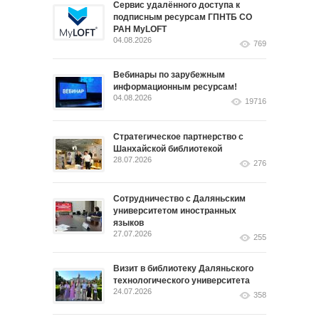
Сервис удалённого доступа к
подписным ресурсам ГПНТБ СО
РАН MyLOFT
04.08.2026
769
Вебинары по зарубежным
информационным ресурсам!
04.08.2026
19716
Стратегическое партнерство с
Шанхайской библиотекой
28.07.2026
276
Сотрудничество с Даляньским
университетом иностранных
языков
27.07.2026
255
Визит в библиотеку Даляньского
технологического университета
24.07.2026
358