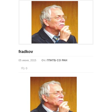
fradkov
05 июня, 2015
От:
ГПНТБ СО РАН
0