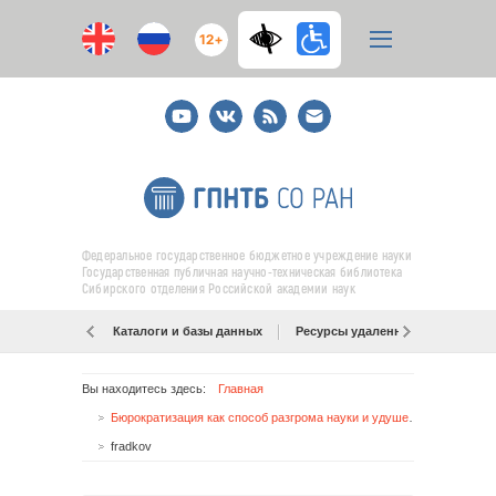
12+
Youtube
ВКонтакте
RSS
E-
mail
подписка
Федеральное государственное бюджетное учреждение науки
Государственная публичная научно-техническая библиотека
Сибирского отделения Российской академии наук
Каталоги и базы данных
Ресурсы удаленного доступа
Вы находитесь здесь:
Главная
Бюрократизация как способ разгрома науки и удушения ученых
fradkov