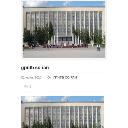
gpntb so ran
02 июня, 2020
От:
ГПНТБ СО РАН
0