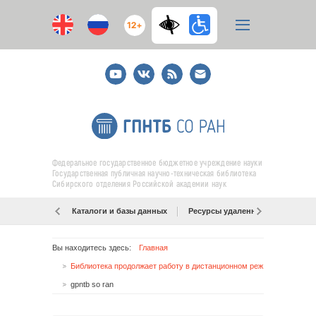
12+
Youtube
ВКонтакте
RSS
E-
mail
подписка
Федеральное государственное бюджетное учреждение науки
Государственная публичная научно-техническая библиотека
Сибирского отделения Российской академии наук
Каталоги и базы данных
Ресурсы удаленного доступа
Вы находитесь здесь:
Главная
Библиотека продолжает работу в дистанционном режиме
gpntb so ran