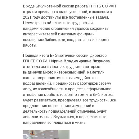
В ходе Библиотечной сессии работа ГПНТБ СО РАН
в целом признана вполне успешной; в основном в
2021 году достигнуты все поставленные задачи.
Несмотря на объективные трудности и
пандемические ограничения удалось сохранить
интерес читателей к книжным фондам и
посещению библиотеки, внедрить новые формы
работы.
Подводя итоги Библиотечной сессии, директор
ГПНТБ СО РАН
Ирина Владимировна Лизунова
отметила активность сотрудников, которые
выдвинули много интересных идей, наметили
важные мероприятия по взаимодействию
подразделений. Преданность работников своему
делу, их вовлечённость в процесс, неформальное
отношение к работе говорят о том, что библиотека
будет развиваться, преодолевая все трудности. Все
предложения по внесению изменений в
деятельность подразделений отмечены, будут
дополнительно обсуждаться, а перспективные
направления воплощаться в жизнь.