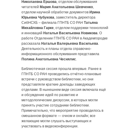
Николаевна Ершова
, отделом обслуживания
читателей
Мария Анатольевна Шевченко
,
отделом научной обработки документов
Ирина
Юрьевна Чубукова
, заместитель директора
СибНСХБ – филиала ГПНТБ СО РАН
Татьяна
Михайловна Гарке
, отделом поддержки технологий
и инноваций
Наталья Васильевна Новикова
. О
работе Отделении ГПНТБ СО РАН в Академгородке
рассказала
Наталья Валерьевна Васильева
.
Деятельность и планы отдела справочно-
информационного обслуживания представила
Полина Анатольевна Чеснялис
.
Библиотечная сессия прошла впервые. Ранее в
ГПНТБ СО РАН проводились отчётно-плановые
встречи с руководством библиотеки, но они
представляли краткие доклады заведующих
отделами. В нынешнем виде сессия включала ещё
и обсуждение идей по развитию и
методологические дискуссии, в которых могли
принять участие сотрудники библиотеки.
Примечательно, что мероприятие проводилось в
смешанном формате — очном и онлайн; все
желающие могли слушать выступающих и
участвовать в видеоконференции.