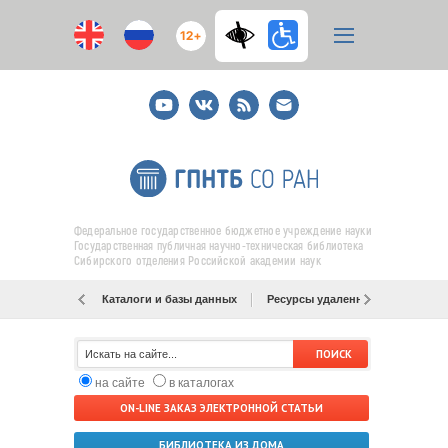
12+
Youtube
ВКонтакте
RSS
E-
mail
подписка
Федеральное государственное бюджетное учреждение науки
Государственная публичная научно-техническая библиотека
Сибирского отделения Российской академии наук
Каталоги и базы данных
Ресурсы удаленного доступа
на сайте
в каталогах
ON-LINE ЗАКАЗ ЭЛЕКТРОННОЙ СТАТЬИ
БИБЛИОТЕКА ИЗ ДОМА