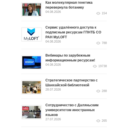
Как молекулярная генетика
перевернула ботанику
04.08.2026
154
Сервис удалённого доступа к
подписным ресурсам ГПНТБ СО
РАН MyLOFT
04.08.2026
788
Вебинары по зарубежным
информационным ресурсам!
04.08.2026
19738
Стратегическое партнерство с
Шанхайской библиотекой
28.07.2026
288
Сотрудничество с Даляньским
университетом иностранных
языков
27.07.2026
265