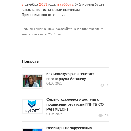
7
декабря
2013
года
,
в субботу
, библиотека будет
закрыта по техническим причинам.
Приносим свои извинения.
Если вы нашли ошибку, пожалуйста, выделите фрагмент
текста и нажмите
Ctrl+Enter
.
Новости
Как молекулярная генетика
перевернула ботанику
04.08.2026
92
Сервис удалённого доступа к
подписным ресурсам ГПНТБ СО
РАН MyLOFT
04.08.2026
733
Вебинары по зарубежным