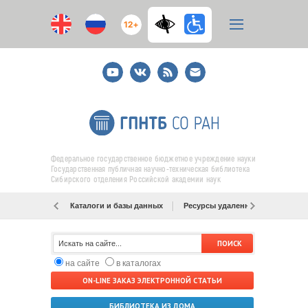
12+
Youtube
ВКонтакте
RSS
E-
mail
подписка
Федеральное государственное бюджетное учреждение науки
Государственная публичная научно-техническая библиотека
Сибирского отделения Российской академии наук
Каталоги и базы данных
Ресурсы удаленного доступа
на сайте
в каталогах
ON-LINE ЗАКАЗ ЭЛЕКТРОННОЙ СТАТЬИ
БИБЛИОТЕКА ИЗ ДОМА