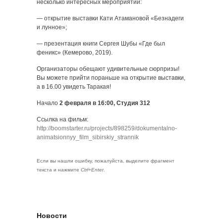
несколько интересных мероприятий:
— открытие выставки Кати Атамановой «Безнадеги
и лунное»;
— презентация книги Сергея Шубы «Где был
феникс» (Кемерово, 2019).
Организаторы обещают удивительные сюрпризы!
Вы можете прийти пораньше на открытие выставки,
а в 16.00 увидеть Таракая!
Начало
2 февраля в 16:00, Студия 312
Ссылка на фильм:
http://boomstarter.ru/projects/898259/dokumentalno-
animatsionnyy_film_sibirskiy_strannik
Если вы нашли ошибку, пожалуйста, выделите фрагмент
текста и нажмите
Ctrl+Enter
.
Новости