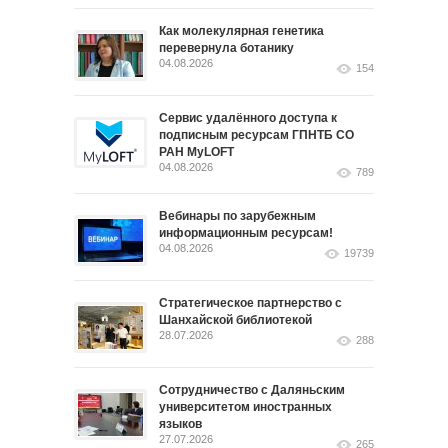
Как молекулярная генетика
перевернула ботанику
04.08.2026
154
Сервис удалённого доступа к
подписным ресурсам ГПНТБ СО
РАН MyLOFT
04.08.2026
789
Вебинары по зарубежным
информационным ресурсам!
04.08.2026
19739
Стратегическое партнерство с
Шанхайской библиотекой
28.07.2026
288
Сотрудничество с Даляньским
университетом иностранных
языков
27.07.2026
265