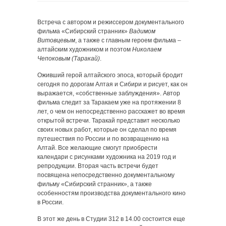
Встреча с автором и режиссером документального
фильма «Сибирский странник»
Вадимом
Витовцевым
, а также с главным героем фильма –
алтайским художником и поэтом
Николаем
Чепоковым (Таракай)
.
Оживший герой алтайского эпоса, который бродит
сегодня по дорогам Алтая и Сибири и рисует, как он
выражается, «собственные заблуждения». Автор
фильма следит за Таракаем уже на протяжении 8
лет, о чем он непосредственно расскажет во время
открытой встречи. Таракай представит несколько
своих новых работ, которые он сделал по время
путешествия по России и по возвращению на
Алтай. Все желающие смогут приобрести
календари с рисунками художника на 2019 год и
репродукции. Вторая часть встречи будет
посвящена непосредственно документальному
фильму «Сибирский странник», а также
особенностям производства документального кино
в России.
В этот же день в Студии 312 в 14.00 состоится еще