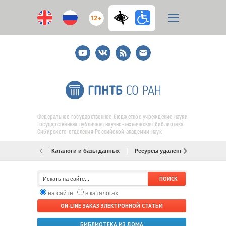
12+
Youtube
ВКонтакте
RSS
E-
mail
подписка
Федеральное государственное бюджетное учреждение науки
Государственная публичная научно-техническая библиотека
Сибирского отделения Российской академии наук
Каталоги и базы данных
Ресурсы удаленного доступа
на сайте
в каталогах
ON-LINE ЗАКАЗ ЭЛЕКТРОННОЙ СТАТЬИ
БИБЛИОТЕКА ИЗ ДОМА