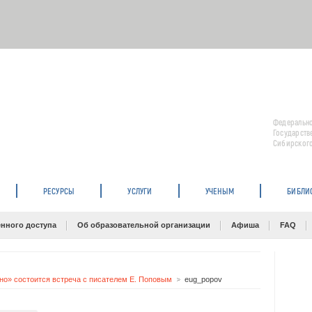
Федерально
Государств
Сибирского
РЕСУРСЫ
УСЛУГИ
УЧЕНЫМ
БИБЛИ
нного доступа
Об образовательной организации
Афиша
FAQ
но» состоится встреча с писателем Е. Поповым
eug_popov