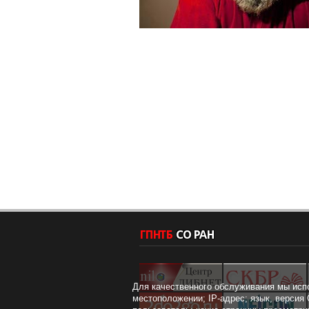
Для качественного обслуживания мы исп
местоположении; IP-адрес; язык, версия 