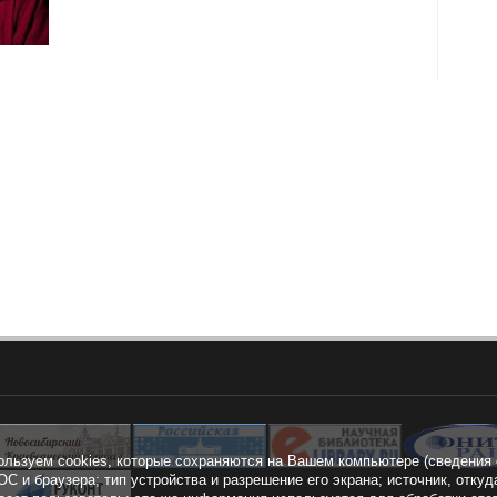
ользуем cookies, которые сохраняются на Вашем компьютере (сведения 
ОС и браузера; тип устройства и разрешение его экрана; источник, откуд