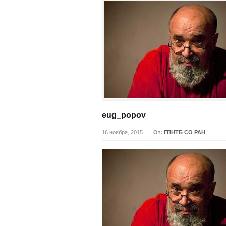
eug_popov
16 ноября, 2015
От:
ГПНТБ СО РАН