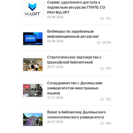
Сервис удалённого доступа к
подписным ресурсам ГПНТБ СО
РАН MyLOFT
04.08.2026
781
Вебинары по зарубежным
информационным ресурсам!
04.08.2026
19735
Стратегическое партнерство с
Шанхайской библиотекой
28.07.2026
285
Сотрудничество с Даляньским
университетом иностранных
языков
27.07.2026
262
Визит в библиотеку Даляньского
технологического университета
24.07.2026
365