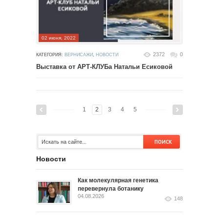
02 июня, 2022
2372
0
КАТЕГОРИЯ:
ВЕРНИСАЖИ
,
НОВОСТИ
Выставка от АРТ-КЛУБа Натальи Есиковой
1
2
3
4
5
Новости
Как молекулярная генетика
перевернула ботанику
04.08.2026
148