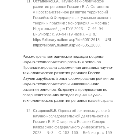
Остапенко
В.А.
Научно-технологическое
развитие регионов России / В. А. Остапенко
// Пространственное развитие территорий
Российской Федерации: актуальные аспекты
теории и практики : монография. ‒ Москва :
Издательский дом ГУУ, 2023. ‒ C. 66‒94. ‒
Библиогр.: с. 93‒94 (19 назв.). ‒
URL:
https://elibrary.ru/item.asp?id=50512618
. ‒
URL:
https://elibrary.ru/item.asp?id=50512638
.
Рассмотрены методические подходы к оценке
научно-технологического развития регионов.
Проанализирована современная динамика научно-
технологического развития регионов России.
Изучен зарубежный опыт формирования рейтингов
научно-технологического и инновационного
развития регионов. Выдвинуты предложения по
совершенствованию методов оценки научно-
технологического развития регионов нашей страны.
Стаценко
В.Е.
Оценка объективных условий
научно-исследовательской деятельности в
России / В. Е. Стаценко // Вестник Северо-
Кавказского федерального университета. ‒
2023. ‒ № 3. ‒ C. 153‒160. ‒ Библиогр.: с. 159