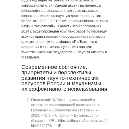
года в год пересматриваются, обновляются,
совершенствуются. Сделан акцент на процессы
цифровой трансформации, которые оказывают
широкое влияние на научную деятельность, тем
более, что 2022‒2031 гг. объявлены «Десятилетием
науки и технологий». В рамках этой программы к
2024 г. будет проведён комплекс работ по переводу
всех государственных информационных систем на
единую цифровую платформу «ГосТех», что в
непростых современных условиях повысит
качество оказания государственных услуг бизнесу и
гражданам.
Современное состояние,
приоритеты и перспективы
развития научно-технических
ресурсов России и механизмы
их эффективного использования
Гапоненко
Н.В.
База научных знаний в
объективе инновационной политики / Н. В.
Гапоненко // Экономические стратегии. ‒
2023. ‒ № 3. ‒ C. 50‒57. ‒ Библиогр.: с. 57
(6 назв.). ‒
URL: https://elibrary.ru/contents.asp?
id=41141793
. ‒
URL: