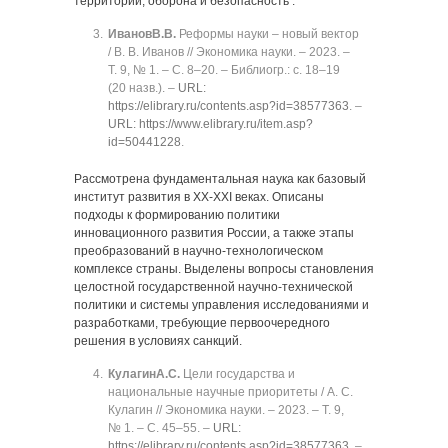
территорий, оборона и безопасность .
Иванов
В.В.
Реформы науки ‒ новый вектор
/ В. В. Иванов // Экономика науки. ‒ 2023. ‒
Т. 9, № 1. ‒ C. 8‒20. ‒ Библиогр.: с. 18‒19
(20 назв.). ‒
URL:
https://elibrary.ru/contents.asp?id=38577363
. ‒
URL: https://www.elibrary.ru/item.asp?
id=50441228
.
Рассмотрена фундаментальная наука как базовый
институт развития в XX-XXI веках. Описаны
подходы к формированию политики
инновационного развития России, а также этапы
преобразований в научно-технологическом
комплексе страны. Выделены вопросы становления
целостной государственной научно-технической
политики и системы управления исследованиями и
разработками, требующие первоочередного
решения в условиях санкций.
Кулагин
А.С.
Цели государства и
национальные научные приоритеты / А. С.
Кулагин // Экономика науки. ‒ 2023. ‒ Т. 9,
№ 1. ‒ C. 45‒55. ‒
URL:
https://elibrary.ru/contents.asp?id=38577363
. ‒