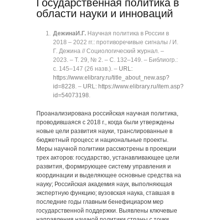
Государственная политика в
области науки и инноваций
Дежина
И.Г.
Научная политика в России в
2018 ‒ 2022 гг.: противоречивые сигналы / И.
Г. Дежина // Социологический журнал. ‒
2023. ‒ Т. 29, № 2. ‒ C. 132‒149. ‒ Библиогр.:
с. 145‒147 (26 назв.). ‒
URL:
https://www.elibrary.ru/title_about_new.asp?
id=8228
. ‒
URL: https://www.elibrary.ru/item.asp?
id=54073198
.
Проанализирована российская научная политика,
проводившаяся с 2018 г., когда были утверждены
новые цели развития науки, транслированные в
бюджетный процесс и национальные проекты.
Меры научной политики рассмотрены в проекции
трех акторов: государство, устанавливающее цели
развития, формирующее систему управления и
координации и выделяющее основные средства на
науку; Российская академия наук, выполняющая
экспертную функцию; вузовская наука, ставшая в
последние годы главным бенефициаром мер
государственной поддержки. Выявлены ключевые
направления научной политики страны с точки