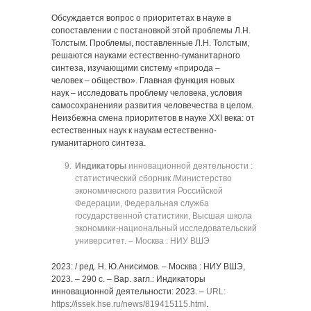
Обсуждается вопрос о приоритетах в науке в
сопоставлении с постановкой этой проблемы Л.Н.
Толстым. Проблемы, поставленные Л.Н. Толстым,
решаются науками естественно-гуманитарного
синтеза, изучающими систему «природа ‒
человек ‒ общество». Главная функция новых
наук ‒ исследовать проблему человека, условия
самосохраненияи развития человечества в целом.
Неизбежна смена приоритетов в науке ХХI века: от
естественных наук к наукам естественно-
гуманитарного синтеза.
Индикаторы
инновационной деятельности :
статистический сборник /Министерство
экономического развития Российской
Федерации, Федеральная служба
государственной статистики, Высшая школа
экономики-национальный исследовательский
университет. ‒ Москва : НИУ ВШЭ
2023: / ред. Н. Ю.Анисимов. ‒ Москва : НИУ ВШЭ,
2023. ‒ 290 с. ‒ Вар. загл.: Индикаторы
инновационной деятельности: 2023. ‒
URL:
https://issek.hse.ru/news/819415115.html
.