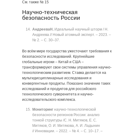
См. также № 15
Научно-техническая
безопасность России
Андреева
Н.
Идеальный научный шторм / Н.
Андреева // Новый атомный эксперт. ‒ 2023. ‒
№ 2. ‒ C. 30‒37.
Во всём мире государства ужесточают требования к
безопасности исследований. Крупнейшие
глобальные игроки ‒ Китай и США ‒
трансформируют свои системы управления научно-
технологическим развитием. Ставка делается на
мультидисциплинарные исследования и
конвергентные продукты. Показано значение таких
исследований и продуктов для российского
технологического суверенитета и научно-
исследовательского комплекса.
Мониторинг
научно-технологической
безопасности регионов России: анализ
тонкой структуры /С. Н. Митяков, Е. С.
Митяков, О. И. Митякова, А. И. Ладынин
// Инновации. ‒ 2022. ‒ № 4. ‒ C. 10‒17. ‒