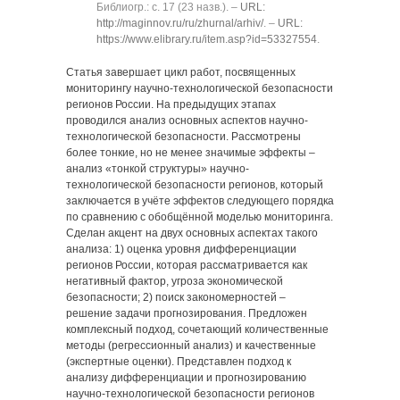
Библиогр.: с. 17 (23 назв.). ‒
URL:
http://maginnov.ru/ru/zhurnal/arhiv/
. ‒
URL:
https://www.elibrary.ru/item.asp?id=53327554
.
Статья завершает цикл работ, посвященных
мониторингу научно-технологической безопасности
регионов России. На предыдущих этапах
проводился анализ основных аспектов научно-
технологической безопасности. Рассмотрены
более тонкие, но не менее значимые эффекты ‒
анализ «тонкой структуры» научно-
технологической безопасности регионов, который
заключается в учёте эффектов следующего порядка
по сравнению с обобщённой моделью мониторинга.
Сделан акцент на двух основных аспектах такого
анализа: 1) оценка уровня дифференциации
регионов России, которая рассматривается как
негативный фактор, угроза экономической
безопасности; 2) поиск закономерностей ‒
решение задачи прогнозирования. Предложен
комплексный подход, сочетающий количественные
методы (регрессионный анализ) и качественные
(экспертные оценки). Представлен подход к
анализу дифференциации и прогнозированию
научно-технологической безопасности регионов