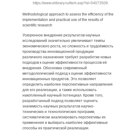
https://www.elibrary.ru/item.asp?id=54073509
.
Methodological approach to assess the efficiency of the
implementation and practical use of the results of
scientific research
Ускоренное внедрение результатов научных
исследований значительно увеличивает темпы
экономического роста, но сложность и трудоёмкость
производства инновационной продукции
различного назначения требует разработки новых
подходов к оценке эффективности процессов её
внедрения. Обоснован современный
методологический подход к оценке эффективности
инновационных продуктов. Это позволяет
определить наиболее перспективные направления
для его реализации, а также использовать
накопленный научный потенциал. Кроме того,
разработанный подход позволяет оценить
значимость научных результатов научно-
технических и технологических программ,
систематически анализировать перспективы их
применения и выбирать наиболее эффективные
способы их практической реализации.