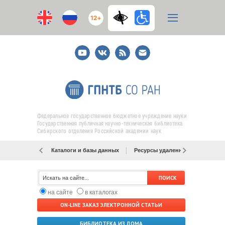
12+
Youtube
ВКонтакте
RSS
E-
mail
подписка
Федеральное государственное бюджетное учреждение науки
Государственная публичная научно-техническая библиотека
Сибирского отделения Российской академии наук
Каталоги и базы данных
Ресурсы удаленного доступа
на сайте
в каталогах
ON-LINE ЗАКАЗ ЭЛЕКТРОННОЙ СТАТЬИ
БИБЛИОТЕКА ИЗ ДОМА