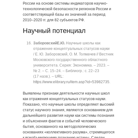
России на основе системы индикаторов научно-
технологической безопасности регионов России и
соответствующей базы их значений за период
2010‒2020 гг. для 82 субъектов РФ.
Научный потенциал
Заборовский
Е.Ю.
Научные школы как
отражение концептуальных статусов науки
/ Е. Ю. Заборовский, О. М. Толмачев // Вестник
Московского государственного областного
университета. Серия: Экономика. ‒ 2023. ‒
№ 2. ‒ C. 15‒24. ‒ Библиогр.: с. 22‒23
(17 назв.). ‒
URL:
https://www.elibrary.ru/item.asp?id=53982735
.
Выявлены признаки деятельности научных школ
как отражения концептуальных статусов науки.
Показано, что научные школы определяют высокий
статус научного знания, являются основанием для
дальнейшего развития науки как системы познания
и объяснения фактов и событий человеческого
бытия, основанного на методологических
основаниях «коллективного разума», стремящегося
к всеобъемлющему познанию истины. Сделан