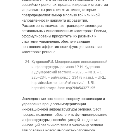
российских регионах, проанализировали стратегии
и приоритеты развития этих типов, которые
предопределяют выбор в пользу той или иной
направленности варианта их развития.
Рассмотрены возможные траектории эволюции
региональных инновационных кластеров в России,
сформулированы приоритеты их развития и
стратегии управления, обеспечивающие
повышение эффективности функционирования
кластеров в регионе .
Кудряков
Р.И.
Модернизация инновационной
инфраструктуры региона / Р. И. Кудряков
// Друкеровский вестник. ‒ 2023. ‒ № 3. ‒ C.
225‒234. ‒ Библиогр.: с. 234 (8 назв.). ‒
URL:
http://drucker.npi-tu.ru/ru/archive/
. ‒
URL:
https://elibrary.ru/item.asp?id=54327195
.
Исследование посвящено вопросу организации и
управления процессом модернизации
инновационной инфраструктуры региона. Этот
процесс позволяет обеспечить функционирование
инфраструктуры, способствующей внедрению
инноваций различного типа в экономику региона
для создания нового высокотехнологичного