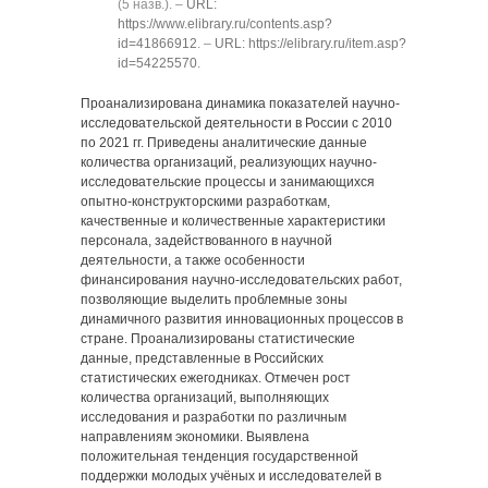
(5 назв.). ‒
URL:
https://www.elibrary.ru/contents.asp?
id=41866912
. ‒
URL: https://elibrary.ru/item.asp?
id=54225570
.
Проанализирована динамика показателей научно-
исследовательской деятельности в России с 2010
по 2021 гг. Приведены аналитические данные
количества организаций, реализующих научно-
исследовательские процессы и занимающихся
опытно-конструкторскими разработкам,
качественные и количественные характеристики
персонала, задействованного в научной
деятельности, а также особенности
финансирования научно-исследовательских работ,
позволяющие выделить проблемные зоны
динамичного развития инновационных процессов в
стране. Проанализированы статистические
данные, представленные в Российских
статистических ежегодниках. Отмечен рост
количества организаций, выполняющих
исследования и разработки по различным
направлениям экономики. Выявлена
положительная тенденция государственной
поддержки молодых учёных и исследователей в