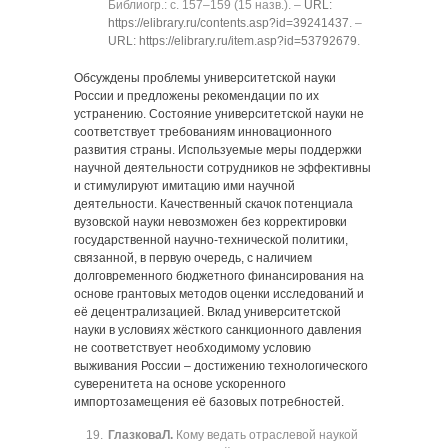
Библиогр.: с. 157‒159 (15 назв.). ‒
URL:
https://elibrary.ru/contents.asp?id=39241437
. ‒
URL: https://elibrary.ru/item.asp?id=53792679
.
Обсуждены проблемы университетской науки
России и предложены рекомендации по их
устранению. Состояние университетской науки не
соответствует требованиям инновационного
развития страны. Используемые меры поддержки
научной деятельности сотрудников не эффективны
и стимулируют имитацию ими научной
деятельности. Качественный скачок потенциала
вузовской науки невозможен без корректировки
государственной научно-технической политики,
связанной, в первую очередь, с наличием
долговременного бюджетного финансирования на
основе грантовых методов оценки исследований и
её децентрализацией. Вклад университетской
науки в условиях жёсткого санкционного давления
не соответствует необходимому условию
выживания России ‒ достижению технологического
суверенитета на основе ускоренного
импортозамещения её базовых потребностей.
Глазкова
Л.
Кому ведать отраслевой наукой