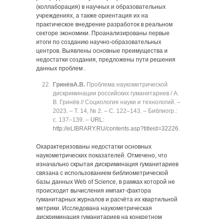
(коллаборация) в научных и образовательных
учреждениях, а также ориентация их на
практическое внедрение разработок в реальном
секторе экономики. Проанализированы первые
итоги по созданию научно-образовательных
центров. Выявлены основные преимущества и
недостатки создания, предложены пути решения
данных проблем .
Гринёв
А.В.
Проблема наукометрической
дискриминации российских гуманитариев / А.
В. Гринёв // Социология науки и технологий. ‒
2023. ‒ Т. 14, № 2. ‒ C. 122‒143. ‒ Библиогр.:
с. 137‒139. ‒
URL:
http://eLIBRARY.RU/contents.asp?titleid=32226
.
Охарактеризованы недостатки основных
наукометрических показателей. Отмечено, что
изначально скрытая дискриминация гуманитариев
связана с использованием библиометрической
базы данных Web of Science, в рамках которой не
происходит вычисления импакт-фактора
гуманитарных журналов и расчёта их квартильной
метрики. Исследована наукометрическая
дискриминация гуманитариев на конкретном