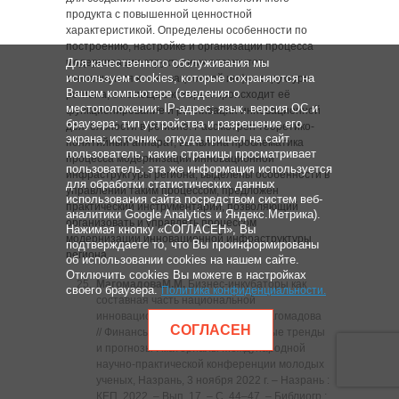
продукта с повышенной ценностной
характеристикой. Определены особенности по
построению, настройке и организации процесса
модернизации структурных элементов,
Для качественного обслуживания мы
используем cookies, которые сохраняются на
относящихся к инновационной инфраструктуре
Вашем компьютере (сведения о
региона, с помощью которых происходит её
местоположении; IP-адрес; язык, версия ОС и
функционирование и реализация инновационной
браузера; тип устройства и разрешение его
деятельности в регионе. Рассмотрен теоретико-
экрана; источник, откуда пришел на сайт
понятийный аппарат, выявлена проблематика
пользователь; какие страницы просматривает
процесса модернизации инновационной
пользователь; эта же информация используется
инфраструктуры региона, выделены особенности в
для обработки статистических данных
управлении таким процессом, предложен
использования сайта посредством систем веб-
практический инструментарий, позволяющий
аналитики Google Analytics и Яндекс.Метрика).
организовать и управлять процессом
Нажимая кнопку «СОГЛАСЕН», Вы
модернизации инновационной инфраструктуры
подтверждаете то, что Вы проинформированы
региона.
об использовании cookies на нашем сайте.
Отключить cookies Вы можете в настройках
Магомадова
М.М.
Бизнес-инкубаторы как
своего браузера.
Политика конфиденциальности
.
составная часть национальной
инновационной системы / М. М. Магомадова
СОГЛАСЕН
// Финансы: аналитика, современные тренды
и прогнозы : материалы Международной
научно-практической конференции молодых
ученых, Назрань, 3 ноября 2022 г. ‒ Назрань :
КЕП, 2022. ‒ Вып. 17. ‒ C. 44‒47. ‒ Библиогр.: