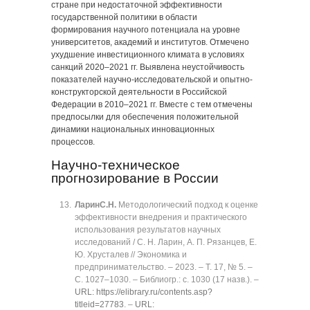
стране при недостаточной эффективности
государственной политики в области
формирования научного потенциала на уровне
университетов, академий и институтов. Отмечено
ухудшение инвестиционного климата в условиях
санкций 2020‒2021 гг. Выявлена неустойчивость
показателей научно-исследовательской и опытно-
конструкторской деятельности в Российской
Федерации в 2010‒2021 гг. Вместе с тем отмечены
предпосылки для обеспечения положительной
динамики национальных инновационных
процессов.
Научно-техническое
прогнозирование в России
Ларин
С.Н.
Методологический подход к оценке
эффективности внедрения и практического
использования результатов научных
исследований / С. Н. Ларин, А. П. Рязанцев, Е.
Ю. Хрусталев // Экономика и
предпринимательство. ‒ 2023. ‒ Т. 17, № 5. ‒
C. 1027‒1030. ‒ Библиогр.: с. 1030 (17 назв.). ‒
URL: https://elibrary.ru/contents.asp?
titleid=27783
. ‒
URL: