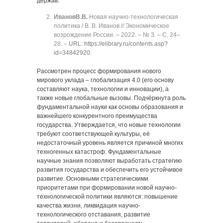
держав.
Иванов
В.В.
Новая научно-технологическая
политика / В. В. Иванов // Экономическое
возрождение России. ‒ 2022. ‒ № 3. ‒ C. 24‒
28. ‒
URL: https://elibrary.ru/contents.asp?
id=34842920
.
Рассмотрен процесс формирования нового
мирового уклада ‒ глобализация 4.0 (его основу
составляют наука, технологии и инновации), а
также новые глобальные вызовы. Подчёркнута роль
фундаментальной науки как основы образования и
важнейшего конкурентного преимущества
государства. Утверждается, что новые технологии
требуют соответствующей культуры, её
недостаточный уровень является причиной многих
техногенных катастроф. Фундаментальные
научные знания позволяют выработать стратегию
развития государства и обеспечить его устойчивое
развитие. Основными стратегическими
приоритетами при формировании новой научно-
технологической политики являются: повышение
качества жизни, ликвидация научно-
технологического отставания, развитие