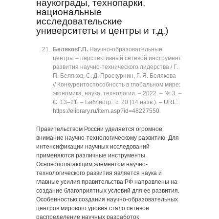
наукограды, технопарки,
национальные
исследовательские
университеты и центры и т.д.)
Беляков
Г.П.
Научно-образовательные
центры ‒ перспективный сетевой инструмент
развития научно-технического лидерства / Г.
П. Беляков, С. Д. Проскурнин, Г. Я. Белякова
// Конкурентоспособность в глобальном мире:
экономика, наука, технологии. ‒ 2022. ‒ № 3. ‒
C. 13‒21. ‒ Библиогр.: с. 20 (14 назв.). ‒
URL:
https://elibrary.ru/item.asp?id=48227550
.
Правительством России уделяется огромное
внимание научно-технологическому развитию. Для
интенсификации научных исследований
применяются различные инструменты.
Основополагающим элементом научно-
технологического развития является наука и
главные усилия правительства РФ направлены на
создание благоприятных условий для ее развития.
Особенностью создания научно-образовательных
центров мирового уровня стало сетевое
распределение научных разработок