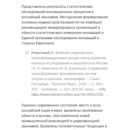
Представлены результаты статистических
обследований инновационных процессов в
российской экономике. Методология формирования
основных индикаторов базируется на новейших
рекомендациях международных организаций в
области статистического измерения инноваций и
Единой программе обследования инноваций в
странах Евросоюза.
Неретина
Е.А.
Влияние современных
трансформационных процессов на развитие
научных исследований и разработок в России
/ Е. А. Неретина, Ю. В. Корокошко // Цифровая
трансформация экономических систем:
теория и практика : монография. ‒ Санкт-
Петербург : Политех-Пресс, 2022. ‒ C. 293‒
323. ‒ Библиогр.: с. 320‒323 (47 назв.). ‒
URL:
https://www.elibrary.ru/item.asp?id=49912158
.
Оценено современное состояние, место и роль
российской науки в мире, выявлены проблемные
области и вызовы, обусловленные новой
промышленной революцией и цифровизацией
экономики. Выявлены положительные тенденции в