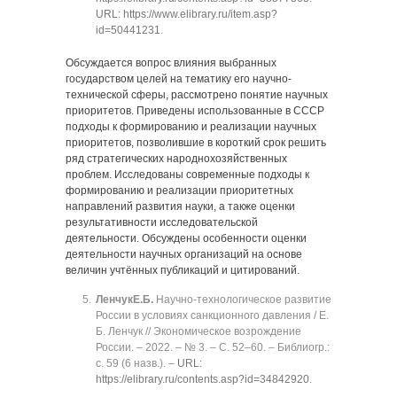
URL: https://www.elibrary.ru/item.asp?
id=50441231
.
Обсуждается вопрос влияния выбранных
государством целей на тематику его научно-
технической сферы, рассмотрено понятие научных
приоритетов. Приведены использованные в СССР
подходы к формированию и реализации научных
приоритетов, позволившие в короткий срок решить
ряд стратегических народнохозяйственных
проблем. Исследованы современные подходы к
формированию и реализации приоритетных
направлений развития науки, а также оценки
результативности исследовательской
деятельности. Обсуждены особенности оценки
деятельности научных организаций на основе
величин учтённых публикаций и цитирований.
Ленчук
Е.Б.
Научно-технологическое развитие
России в условиях санкционного давления / Е.
Б. Ленчук // Экономическое возрождение
России. ‒ 2022. ‒ № 3. ‒ C. 52‒60. ‒ Библиогр.:
с. 59 (6 назв.). ‒
URL:
https://elibrary.ru/contents.asp?id=34842920
.