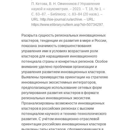
П. Кетова, В. Н. Овчинников // Управление
наукой и наукометрия. ‒ 2023. ‒ Т. 18, № 1. ‒
C. 63‒87. ‒ Библиогр.: с. 83‒84 (20 назв.). ‒
URL: http://sie-journal.ru/archive
. ‒
URL:
https://www.elibrary.ru/item.asp?id=50734297
.
Раскрыта сущность региональных инновационных
кластеров, тенденции их развития в мире и России,
показана значимость совершенствования
управления ими в условиях возрастания роли
кластеров для наращивания инновационного
потенциала страны и конкретных регионов. Особое
внимание уделено проблемам организации и
управления развитием инновационных кластеров.
Выявлены преимущества ориентации на стратегию
инновационных экосистемных интеграторов,
предполагающую использование сетевых форм
регулирования развития кластеров в формате
региональных инновационных экосистем.
Проанализированы возможности инновационных
кластеров в российских регионах с высоким
потенциалом научного и технико-технологического
развития. С учётом инновационно-отраслевой
ориентации российских инновационных кластеров
выделены типы кластеров, сформировавшиеся в