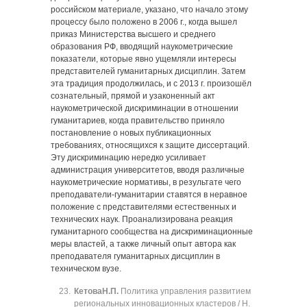
российском материале, указано, что начало этому
процессу было положено в 2006 г., когда вышел
приказ Министерства высшего и среднего
образования РФ, вводящий наукометрические
показатели, которые явно ущемляли интересы
представителей гуманитарных дисциплин. Затем
эта традиция продолжилась, и с 2013 г. произошёл
сознательный, прямой и узаконенный акт
наукометрической дискриминации в отношении
гуманитариев, когда правительство приняло
постановление о новых публикационных
требованиях, относящихся к защите диссертаций.
Эту дискриминацию нередко усиливает
администрация университетов, вводя различные
наукометрические нормативы, в результате чего
преподаватели-гуманитарии ставятся в неравное
положение с представителями естественных и
технических наук. Проанализирована реакция
гуманитарного сообщества на дискриминационные
меры властей, а также личный опыт автора как
преподавателя гуманитарных дисциплин в
техническом вузе.
Кетова
Н.П.
Политика управления развитием
региональных инновационных кластеров / Н.