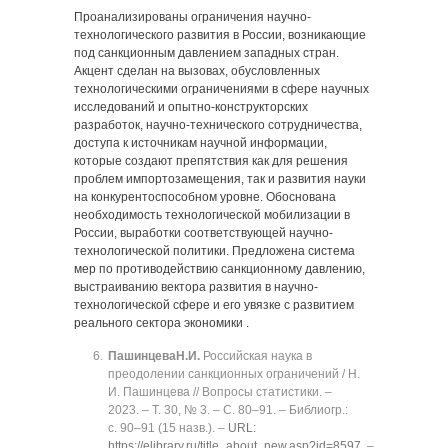
Проанализированы ограничения научно-
технологического развития в России, возникающие
под санкционным давлением западных стран.
Акцент сделан на вызовах, обусловленных
технологическими ограничениями в сфере научных
исследований и опытно-конструкторских
разработок, научно-технического сотрудничества,
доступа к источникам научной информации,
которые создают препятствия как для решения
проблем импортозамещения, так и развития науки
на конкурентоспособном уровне. Обоснована
необходимость технологической мобилизации в
России, выработки соответствующей научно-
технологической политики. Предложена система
мер по противодействию санкционному давлению,
выстраиванию вектора развития в научно-
технологической сфере и его увязке с развитием
реального сектора экономики .
Пашинцева
Н.И.
Российская наука в
преодолении санкционных ограничений / Н.
И. Пашинцева // Вопросы статистики. ‒
2023. ‒ Т. 30, № 3. ‒ C. 80‒91. ‒ Библиогр.:
с. 90‒91 (15 назв.). ‒
URL:
https://elibrary.ru/title_about_new.asp?id=8597
. ‒