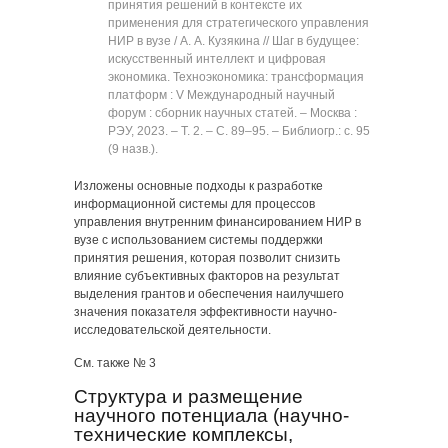
принятия решений в контексте их
применения для стратегического управления
НИР в вузе / А. А. Кузякина // Шаг в будущее:
искусственный интеллект и цифровая
экономика. Техноэкономика: трансформация
платформ : V Международный научный
форум : сборник научных статей. ‒ Москва :
РЭУ, 2023. ‒ Т. 2. ‒ C. 89‒95. ‒ Библиогр.: с. 95
(9 назв.).
Изложены основные подходы к разработке
информационной системы для процессов
управления внутренним финансированием НИР в
вузе с использованием системы поддержки
принятия решения, которая позволит снизить
влияние субъективных факторов на результат
выделения грантов и обеспечения наилучшего
значения показателя эффективности научно-
исследовательской деятельности.
См. также № 3
Структура и размещение
научного потенциала (научно-
технические комплексы,