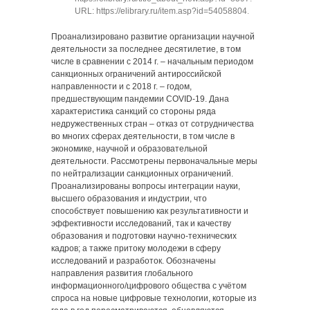
URL: https://elibrary.ru/item.asp?id=54058804
.
Проанализировано развитие организации научной
деятельности за последнее десятилетие, в том
числе в сравнении с 2014 г. ‒ начальным периодом
санкционных ограничений антироссийской
направленности и с 2018 г. ‒ годом,
предшествующим пандемии COVID-19. Дана
характеристика санкций со стороны ряда
недружественных стран ‒ отказ от сотрудничества
во многих сферах деятельности, в том числе в
экономике, научной и образовательной
деятельности. Рассмотрены первоначальные меры
по нейтрализации санкционных ограничений.
Проанализированы вопросы интеграции науки,
высшего образования и индустрии, что
способствует повышению как результативности и
эффективности исследований, так и качеству
образования и подготовки научно-технических
кадров; а также притоку молодежи в сферу
исследований и разработок. Обозначены
направления развития глобального
информационного/цифрового общества с учётом
спроса на новые цифровые технологии, которые из