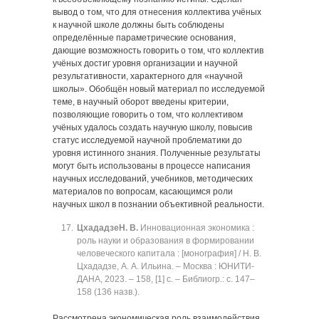
вывод о том, что для отнесения коллектива учёных
к научной школе должны быть соблюдены
определённые параметрические основания,
дающие возможность говорить о том, что коллектив
учёных достиг уровня организации и научной
результативности, характерного для «научной
школы». Обобщён новый материал по исследуемой
теме, в научный оборот введены критерии,
позволяющие говорить о том, что коллективом
учёных удалось создать научную школу, повысив
статус исследуемой научной проблематики до
уровня истинного знания. Полученные результаты
могут быть использованы в процессе написания
научных исследований, учебников, методических
материалов по вопросам, касающимся роли
научных школ в познании объективной реальности.
Цхададзе
Н. В.
Инновационная экономика :
роль науки и образования в формировании
человеческого капитала : [монография] / Н. В.
Цхададзе, А. А. Ильина. ‒ Москва : ЮНИТИ-
ДАНА, 2023. ‒ 158, [1] с. ‒ Библиогр.: с. 147‒
158 (136 назв.).
Рассмотрена экономическая роль взаимодействия