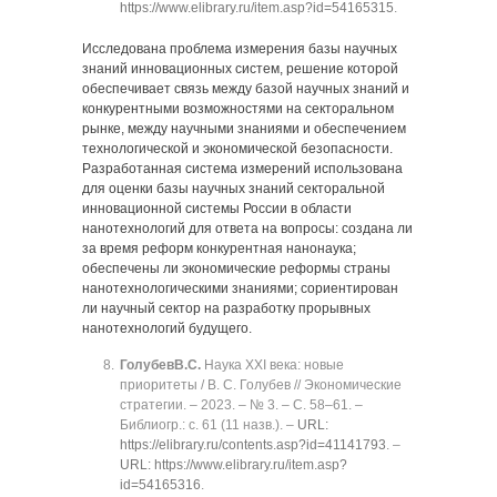
https://www.elibrary.ru/item.asp?id=54165315
.
Исследована проблема измерения базы научных
знаний инновационных систем, решение которой
обеспечивает связь между базой научных знаний и
конкурентными возможностями на секторальном
рынке, между научными знаниями и обеспечением
технологической и экономической безопасности.
Разработанная система измерений использована
для оценки базы научных знаний секторальной
инновационной системы России в области
нанотехнологий для ответа на вопросы: создана ли
за время реформ конкурентная нанонаука;
обеспечены ли экономические реформы страны
нанотехнологическими знаниями; сориентирован
ли научный сектор на разработку прорывных
нанотехнологий будущего.
Голубев
В.С.
Наука XXI века: новые
приоритеты / В. С. Голубев // Экономические
стратегии. ‒ 2023. ‒ № 3. ‒ C. 58‒61. ‒
Библиогр.: с. 61 (11 назв.). ‒
URL:
https://elibrary.ru/contents.asp?id=41141793
. ‒
URL: https://www.elibrary.ru/item.asp?
id=54165316
.