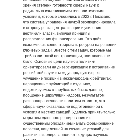
зрения степени готовности сферы науки к
радикально изменившимся геополитическим
условиям, которые сложились в 2022 г. Показано,
что система управления наукой эволюционировала
в сторону роста централизации и усиления
вертикали власти, включая принципы
распределения финансирования. Это даёт
возможность концентрировать ресурсы на решении
ключевых задач. Вместе с тем задач, которые бы
требовали такой централизации, поставлено не
было. Основные цели научной политики
ориентировали на диверсификацию и встраивание
российской науки в международную (через
улучшение позиций в международных рейтингах,
наращивание публикаций в изданиях,
индексируемых в зарубежных базах данных,
поощрение циркуляции кадров). Результатом
разнонаправленности политики стало то, что
сфера науки оказалась не подготовленной к
условиям жестких санкций. Удалось принять только
меры немедленного реагирования и с
существенным опозданием начать формирование
повестки, нацеленной на создание условий для
развития, изолированного от ведущих научных