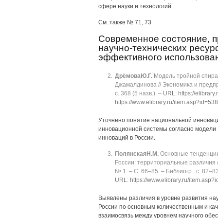
сфере науки и технологий .
См. также № 71, 73
Современное состояние, п
научно-технических ресур
эффективного использова
Дрёмова
Ю.Г.
Модель тройной спирал
Джамалдинова // Экономика и предпри
с. 368 (5 назв.). ‒
URL: https://elibrary
https://www.elibrary.ru/item.asp?id=5
Уточнено понятие национальной инновац
инновационной системы согласно модели 
инноваций в России.
Полянская
Н.М.
Основные тенденции
России: территориальные различия / Н.
№ 1. ‒ C. 66‒85. ‒ Библиогр.: с. 82‒8
URL: https://www.elibrary.ru/item.asp
Выявлены различия в уровне развития на
России по основным количественным и ка
взаимосвязь между уровнем научного обес