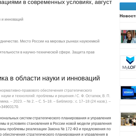
вациями в современных условиях, август
Новост
и и инноваций
дничество. Место России на мировых рынках наукоемкой
тельности в научно-технической сфере. Защита прав
ка в области науки и инноваций
нормативно-правового обеспечения стратегического
ауки и технологий: проблемы и решения / С. Ф. Остапюк, В. П.
ика. ‒ 2023. ‒ № 2. ‒ C. 5‒18. ‒ Библиогр.: с. 17‒18 (24 назв.). ‒
id=34903170
.
ональных систем стратегического планирования и управления
емы в условиях становления в России новой модели управления
ваны проблемы реализации Закона № 172-ФЗ и предложения по
 обеспечения стратегического планирования и управления в