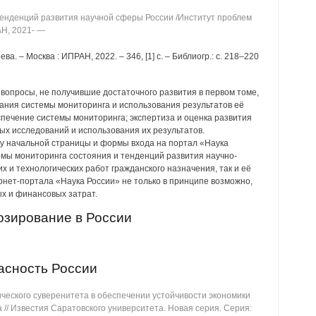
енденций развития научной сферы России /Институт проблем
АН, 2021- —
леева. ‒ Москва : ИПРАН, 2022. ‒ 346, [1] с. ‒ Библиогр.: с. 218‒220
вопросы, не получившие достаточного развития в первом томе,
ания системы мониторинга и использования результатов её
печение системы мониторинга; экспертиза и оценка развития
х исследований и использования их результатов.
 начальной страницы и формы входа на портал «Наука
темы мониторинга состояния и тенденций развития научно-
х и технологических работ гражданского назначения, так и её
нет-портала «Наука России» не только в принципе возможно,
х и финансовых затрат.
озирование в России
асность России
ического суверенитета в обеспечении устойчивости экономики
ва // Известия Саратовского университета. Новая серия. Серия: