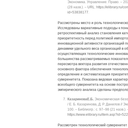
Экономика. Управление. Право. ‒ 2023.
(28 назв.). ‒
URL: https://elibrary.ru/
id=53838177
.
Рассмотрены место и роль технологическ
Исследованы вариативные подходы к пони
ретроспективный анализ становления кате
приоритетность перед политикой импорт
инновационной активности организаций по
динамики удельного веса организаций в о
осуществляющих технологические инновац
большинства рассматриваемых показател
пересмотра вектора развития отечественн
основного фактора обеспечения технологи
определение и систематизация приоритет
суверенитета. Показана видовая характе
всеобщего суверенитета на основе постро
эмпирического анализа сделаны предполож
Казаринова
Е.Б.
Экономическая безоп
/ Е. Б. Казаринова, Д. Р. Данилов //
100. ‒ Библиогр.: с. 97‒98 (21 назв.).
https://www.elibrary.ru/item.asp?id=5
Рассмотрен технологический суверенитет 