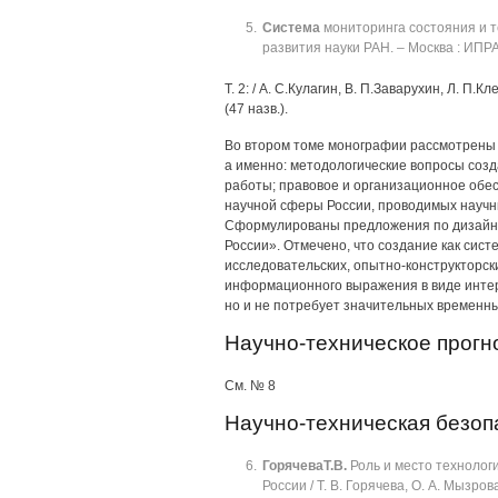
Система
мониторинга состояния и т
развития науки РАН. ‒ Москва : ИПР
Т. 2: / А. С.Кулагин, В. П.Заварухин, Л. П.К
(47 назв.).
Во втором томе монографии рассмотрены 
а именно: методологические вопросы созд
работы; правовое и организационное обес
научной сферы России, проводимых научны
Сформулированы предложения по дизайну
России». Отмечено, что создание как сис
исследовательских, опытно-конструкторски
информационного выражения в виде интер
но и не потребует значительных временны
Научно-техническое прогн
См. № 8
Научно-техническая безоп
Горячева
Т.В.
Роль и место технолог
России / Т. В. Горячева, О. А. Мызро