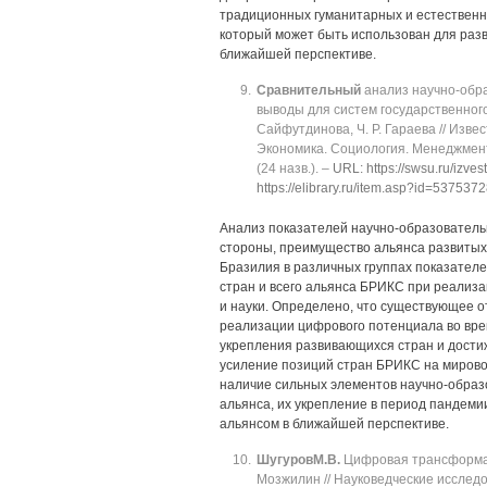
традиционных гуманитарных и естественн
который может быть использован для раз
ближайшей перспективе.
Сравнительный
анализ научно-обра
выводы для систем государственного 
Сайфутдинова, Ч. Р. Гараева // Изв
Экономика. Социология. Менеджмент. ‒
(24 назв.). ‒
URL: https://swsu.ru/izv
https://elibrary.ru/item.asp?id=537537
Анализ показателей научно-образовательн
стороны, преимущество альянса развитых с
Бразилия в различных группах показателе
стран и всего альянса БРИКС при реализа
и науки. Определено, что существующее о
реализации цифрового потенциала во вре
укрепления развивающихся стран и достиж
усиление позиций стран БРИКС на мировой
наличие сильных элементов научно-образ
альянса, их укрепление в период пандем
альянсом в ближайшей перспективе.
Шугуров
М.В.
Цифровая трансформаци
Мозжилин // Науковедческие исследова