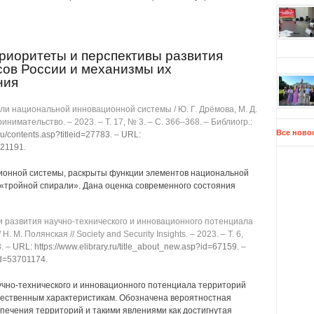
риоритеты и перспективы развития
сов России и механизмы их
ния
и национальной инновационной системы / Ю. Г. Дрёмова, М. Д.
нимательство. ‒ 2023. ‒ Т. 17, № 3. ‒ C. 366‒368. ‒ Библиогр.:
Все ново
.ru/contents.asp?titleid=27783
. ‒
URL:
3821191
.
ионной системы, раскрыты функции элементов национальной
«тройной спирали». Дана оценка современного состояния
 развития научно-технического и инновационного потенциала
 М. Полянская // Society and Security Insights. ‒ 2023. ‒ Т. 6,
3. ‒
URL: https://www.elibrary.ru/title_about_new.asp?id=67159
. ‒
?id=53701174
.
учно-технического и инновационного потенциала территорий
чественным характеристикам. Обозначена вероятностная
печения территорий и такими явлениями как достигнутая