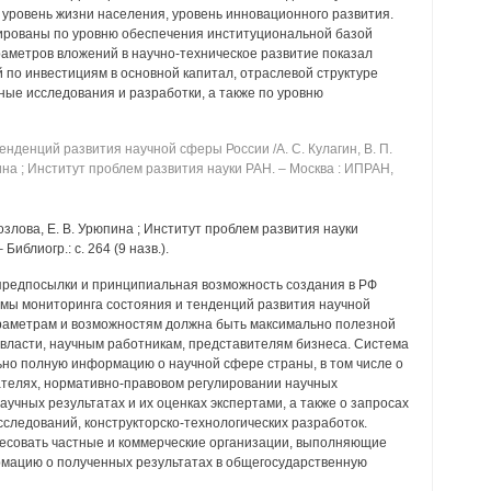
уровень жизни населения, уровень инновационного развития.
рованы по уровню обеспечения институциональной базой
раметров вложений в научно-техническое развитие показал
по инвестициям в основной капитал, отраслевой структуре
ные исследования и разработки, а также по уровню
нденций развития научной сферы России /А. С. Кулагин, В. П.
пина ; Институт проблем развития науки РАН. ‒ Москва : ИПРАН,
С. Козлова, Е. В. Урюпина ; Институт проблем развития науки
 Библиогр.: с. 264 (9 назв.).
предпосылки и принципиальная возможность создания в РФ
мы мониторинга состояния и тенденций развития научной
араметрам и возможностям должна быть максимально полезной
 власти, научным работникам, представителям бизнеса. Система
но полную информацию о научной сфере страны, в том числе о
ателях, нормативно-правовом регулировании научных
аучных результатах и их оценках экспертами, а также о запросах
сследований, конструкторско-технологических разработок.
совать частные и коммерческие организации, выполняющие
мацию о полученных результатах в общегосударственную