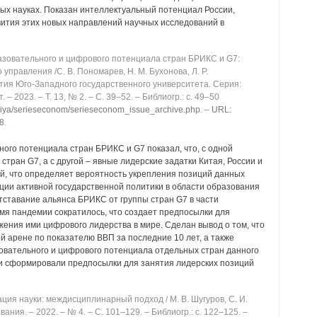
ых науках. Показан интеллектуальный потенциал России,
вития этих новых направлений научных исследований в
зовательного и цифрового потенциала стран БРИКС и G7:
управления /С. В. Пономарев, Н. М. Бухонова, Л. Р.
естия Юго-Западного государственного университета. Серия:
 2023. ‒ Т. 13, № 2. ‒ C. 39‒52. ‒ Библиогр.: с. 49‒50
estiya/serieseconom/serieseconom_issue_archive.php
. ‒
URL:
28
.
ого потенциала стран БРИКС и G7 показал, что, с одной
тран G7, а с другой ‒ явные лидерские задатки Китая, России и
й, что определяет вероятность укрепления позиций данных
ции активной государственной политики в области образования
тставание альянса БРИКС от группы стран G7 в части
мя пандемии сократилось, что создает предпосылки для
ения ими цифрового лидерства в мире. Сделан вывод о том, что
 арене по показателю ВВП за последние 10 лет, а также
овательного и цифрового потенциала отдельных стран данного
ии сформировали предпосылки для занятия лидерских позиций
я науки: междисциплинарный подход / М. В. Шугуров, С. И.
ния. ‒ 2022. ‒ № 4. ‒ C. 101‒129. ‒ Библиогр.: с. 122‒125. ‒