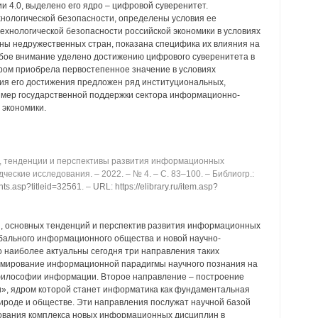
и 4.0, выделено его ядро ‒ цифровой суверенитет.
нологической безопасности, определены условия ее
ехнологической безопасности российской экономики в условиях
оны недружественных стран, показана специфика их влияния на
бое внимание уделено достижению цифрового суверенитета в
ором приобрела первостепенное значение в условиях
ия его достижения предложен ряд институциональных,
 мер государственной поддержки сектора информационно-
 экономики.
, тенденции и перспективы развития информационных
едческие исследования. ‒ 2022. ‒ № 4. ‒ C. 83‒100. ‒ Библиогр.:
ents.asp?titleid=32561
. ‒
URL: https://elibrary.ru/item.asp?
, основных тенденций и перспектив развития информационных
обального информационного общества и новой научно-
о наиболее актуальны сегодня три направления таких
рмирование информационной парадигмы научного познания на
 философии информации. Второе направление ‒ построение
», ядром которой станет информатика как фундаментальная
ироде и обществе. Эти направления послужат научной базой
нования комплекса новых информационных дисциплин в