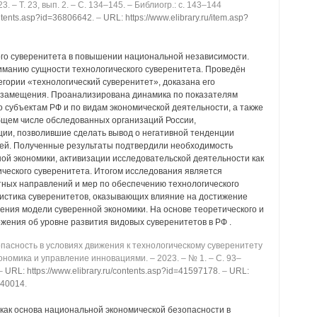
 ‒ Т. 23, вып. 2. ‒ C. 134‒145. ‒ Библиогр.: с. 143‒144
contents.asp?id=36806642
. ‒
URL: https://www.elibrary.ru/item.asp?
ого суверенитета в повышении национальной независимости.
манию сущности технологического суверенитета. Проведён
гории «технологический суверенитет», доказана его
озамещения. Проанализирована динамика по показателям
 субъектам РФ и по видам экономической деятельности, а также
бщем числе обследованных организаций России,
ии, позволившие сделать вывод о негативной тенденции
ей. Полученные результаты подтвердили необходимость
ой экономики, активизации исследовательской деятельности как
ческого суверенитета. Итогом исследования является
ных направлений и мер по обеспечению технологического
ристика суверенитетов, оказывающих влияние на достижение
ения модели суверенной экономики. На основе теоретического и
ения об уровне развития видовых суверенитетов в РФ .
асность в условиях движения к технологическому суверенитету
 Экономика и управление инновациями. ‒ 2023. ‒ № 1. ‒ C. 93‒
 ‒
URL: https://www.elibrary.ru/contents.asp?id=41597178
. ‒
URL:
2240014
.
как основа национальной экономической безопасности в