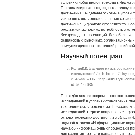
условиях глобального перехода к Индустри
Проанализированы подходы к анализу тех
достижения. Выделены основные угрозы т
усиления санкционного давления со стор
достижение цифрового суверенитета. Осо
российской экономике, потребность в кот
беспрецедентных санкций. Для обеспечен
финансовых, рыночных, организационных
коммуникационных технологий российской
Научный потенциал
Колин
К.К.
Будущее науки: состояние
исследований / К. К. Колин // Науков
с. 97‒99. ‒
URL: http://elibrary.ru/cont
id=50425635
.
Проведён анализ современного состояния
исследований в условиях становления гл
технологической революции. Показано, чт
исследований. Первое направление ‒ фо
основе последних достижений в области
научной отрасли «Информационные науки
наука об информационных процессах в пр
для развития третьего направления ‒ ос