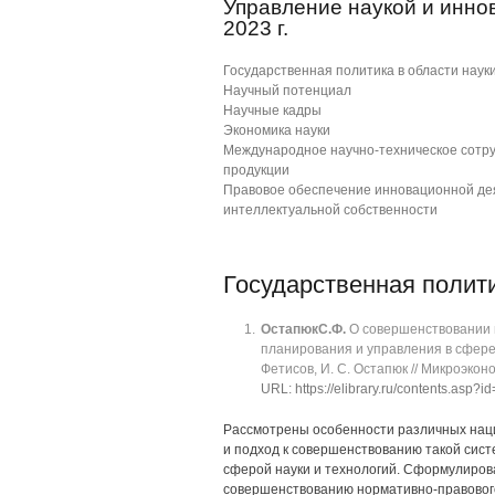
Управление наукой и инно
2023 г.
Государственная политика в области наук
Научный потенциал
Научные кадры
Экономика науки
Международное научно-техническое сотру
продукции
Правовое обеспечение инновационной дея
интеллектуальной собственности
Государственная полити
Остапюк
С.Ф.
О совершенствовании 
планирования и управления в сфере н
Фетисов, И. С. Остапюк // Микроэконом
URL: https://elibrary.ru/contents.asp?
Рассмотрены особенности различных наци
и подход к совершенствованию такой сист
сферой науки и технологий. Сформулиро
совершенствованию нормативно-правового