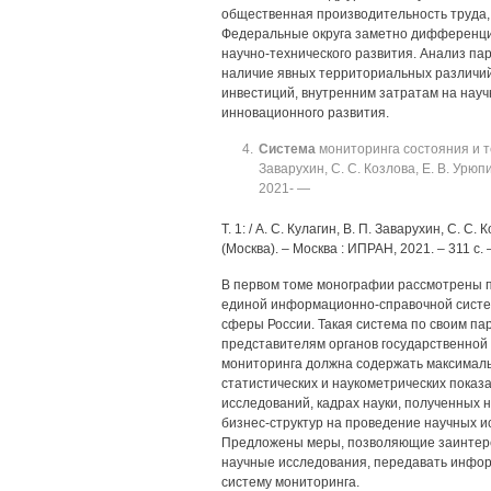
общественная производительность труда, 
Федеральные округа заметно дифференци
научно-технического развития. Анализ па
наличие явных территориальных различий 
инвестиций, внутренним затратам на науч
инновационного развития.
Система
мониторинга состояния и те
Заварухин, С. С. Козлова, Е. В. Урю
2021- —
Т. 1: / А. С. Кулагин, В. П. Заварухин, С. 
(Москва). ‒ Москва : ИПРАН, 2021. ‒ 311 с. ‒
В первом томе монографии рассмотрены 
единой информационно-справочной систе
сферы России. Такая система по своим п
представителям органов государственной
мониторинга должна содержать максималь
статистических и наукометрических показ
исследований, кадрах науки, полученных н
бизнес-структур на проведение научных и
Предложены меры, позволяющие заинтере
научные исследования, передавать инфор
систему мониторинга.