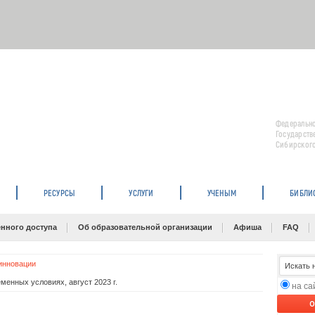
Федерально
Государств
Сибирского
РЕСУРСЫ
УСЛУГИ
УЧЕНЫМ
БИБЛИ
нного доступа
Об образовательной организации
Афиша
FAQ
инновации
менных условиях, август 2023 г.
на с
O