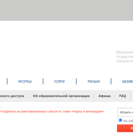
Федерально
Государств
Сибирского
РЕСУРСЫ
УСЛУГИ
УЧЕНЫМ
БИБЛИ
нного доступа
Об образовательной организации
Афиша
FAQ
l-подписка на аннотированные списки по теме «Наука и инновации»
на с
O