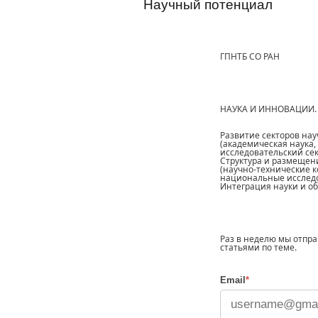
Научный потенциал
ГПНТБ СО РАН
НАУКА И ИННОВАЦИИ
Развитие секторов на
(академическая наука, 
исследовательский сек
Структура и размещен
(научно-технические к
национальные исследов
Интеграция науки и о
Раз в неделю мы отпр
статьями по теме.
Email
*