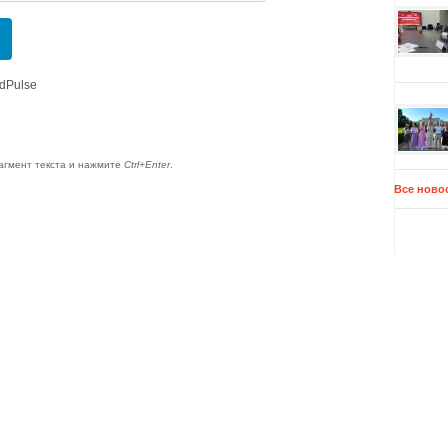
dPulse
агмент текста и нажмите
Ctrl+Enter
.
Все ново