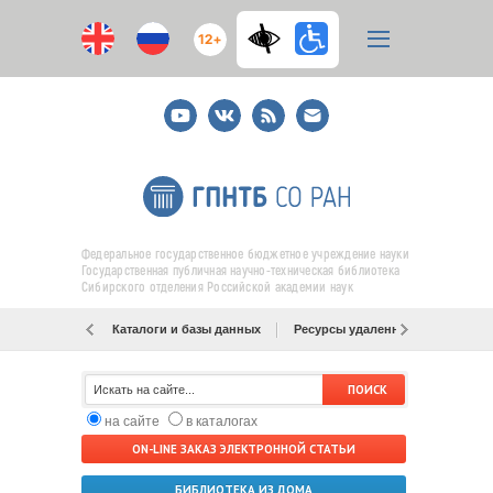
12+
Youtube
ВКонтакте
RSS
E-
mail
подписка
Федеральное государственное бюджетное учреждение науки
Государственная публичная научно-техническая библиотека
Сибирского отделения Российской академии наук
Каталоги и базы данных
Ресурсы удаленного доступа
на сайте
в каталогах
ON-LINE ЗАКАЗ ЭЛЕКТРОННОЙ СТАТЬИ
БИБЛИОТЕКА ИЗ ДОМА