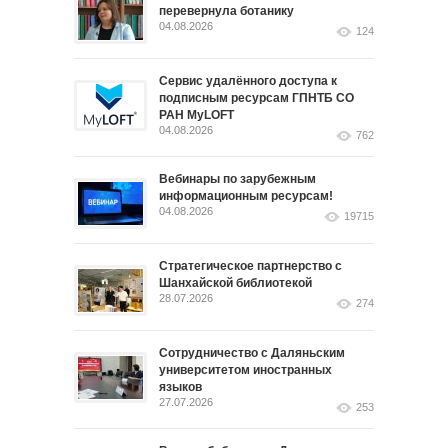
перевернула ботанику
04.08.2026
124
Сервис удалённого доступа к
подписным ресурсам ГПНТБ СО
РАН MyLOFT
04.08.2026
762
Вебинары по зарубежным
информационным ресурсам!
04.08.2026
19715
Стратегическое партнерство с
Шанхайской библиотекой
28.07.2026
274
Сотрудничество с Даляньским
университетом иностранных
языков
27.07.2026
253