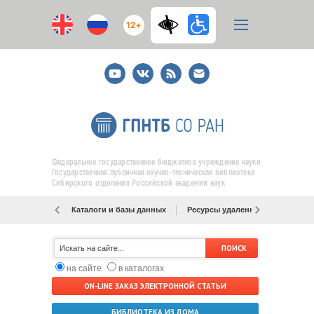
12+
Youtube
ВКонтакте
RSS
E-
mail
подписка
Федеральное государственное бюджетное учреждение науки
Государственная публичная научно-техническая библиотека
Сибирского отделения Российской академии наук
Каталоги и базы данных
Ресурсы удаленного доступа
на сайте
в каталогах
ON-LINE ЗАКАЗ ЭЛЕКТРОННОЙ СТАТЬИ
БИБЛИОТЕКА ИЗ ДОМА