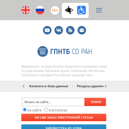
12+
Youtube
ВКонтакте
RSS
E-
mail
подписка
Федеральное государственное бюджетное учреждение науки
Государственная публичная научно-техническая библиотека
Сибирского отделения Российской академии наук
Каталоги и базы данных
Ресурсы удаленного доступа
на сайте
в каталогах
ON-LINE ЗАКАЗ ЭЛЕКТРОННОЙ СТАТЬИ
БИБЛИОТЕКА ИЗ ДОМА