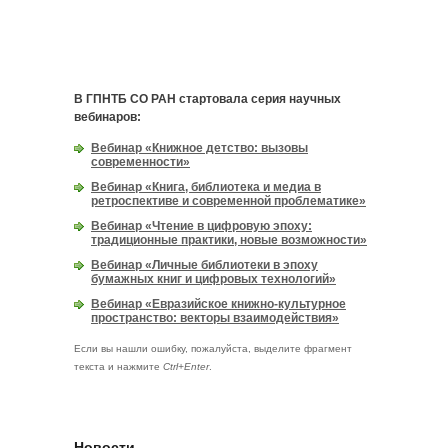
В ГПНТБ СО РАН стартовала серия научных
вебинаров:
Вебинар «Книжное детство: вызовы
современности»
Вебинар «Книга, библиотека и медиа в
ретроспективе и современной проблематике»
Вебинар «Чтение в цифровую эпоху:
традиционные практики, новые возможности»
Вебинар «Личные библиотеки в эпоху
бумажных книг и цифровых технологий»
Вебинар «Евразийское книжно-культурное
пространство: векторы взаимодействия»
Если вы нашли ошибку, пожалуйста, выделите фрагмент
текста и нажмите
Ctrl+Enter
.
Новости