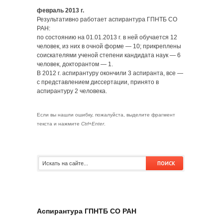
февраль 2013 г.
Результативно работает аспирантура ГПНТБ СО
РАН:
по состоянию на 01.01.2013 г. в ней обучается 12
человек, из них в очной форме — 10; прикреплены
соискателями ученой степени кандидата наук — 6
человек, докторантом — 1.
В 2012 г. аспирантуру окончили 3 аспиранта, все —
с представлением диссертации, принято в
аспирантуру 2 человека.
Если вы нашли ошибку, пожалуйста, выделите фрагмент
текста и нажмите
Ctrl+Enter
.
zakaz@spsl.nsc.ru
Аспирантура ГПНТБ СО РАН