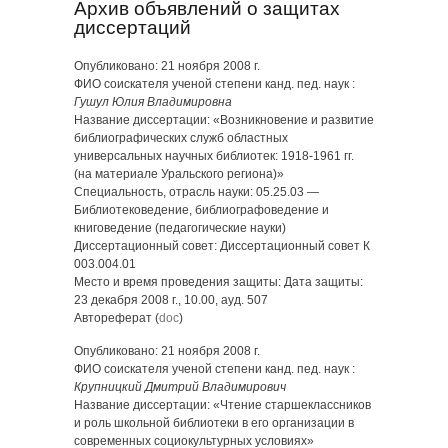
Архив объявлений о защитах
диссертаций
Опубликовано: 21 ноября 2008 г.
ФИО соискателя ученой степени канд. пед. наук :
Гушул Юлия Владимировна
Название диссертации: «Возникновение и развитие
библиографических служб областных
универсальных научных библиотек: 1918-1961 гг.
(на материале Уральского региона)»
Специальность, отрасль науки: 05.25.03 —
Библиотековедение, библиографоведение и
книговедение (педагогические науки)
Диссертационный совет: Диссертационный совет К
003.004.01
Место и время проведения защиты: Дата защиты:
23 декабря 2008 г., 10.00, ауд. 507
Автореферат (
doc
)
Опубликовано: 21 ноября 2008 г.
ФИО соискателя ученой степени канд. пед. наук :
Крупницкий Дмитрий Владимирович
Название диссертации: «Чтение старшеклассников
и роль школьной библиотеки в его организации в
современных социокультурных условиях»