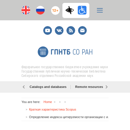
12+
Youtube
ВКонтакте
RSS
E-
mail
подписка
Федеральное государственное бюджетное учреждение науки
Государственная публичная научно-техническая библиотека
Сибирского отделения Российской академии наук
Catalogs and databases
Remote resources
Об образо
You are here:
Home
Краткая характеристика Scopus
Определение индекса цитируемости организации с использованием БД Scopus