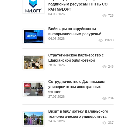
подписным ресурсам ГПНТБ СО
РАН MyLOFT
04.08.2026
725
Вебинары по зарубежным
информационным ресурсам!
04.08.2026
19690
Стратегическое партнерство с
Шанхайской библиотекой
28.07.2026
248
Сотрудничество с Даляньским
университетом иностранных
языков
27.07.2026
234
Визит в библиотеку Даляньского
технологического университета
24.07.2026
337