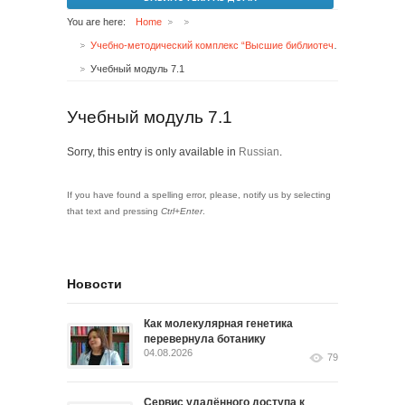
You are here:
Home
Учебно-методический комплекс “Высшие библиотечные курсы. Библиотечно-информационная деятельность”
Учебный модуль 7.1
Учебный модуль 7.1
Sorry, this entry is only available in
Russian
.
If you have found a spelling error, please, notify us by selecting
that text and pressing
Ctrl+Enter
.
Новости
Как молекулярная генетика
перевернула ботанику
04.08.2026
79
Сервис удалённого доступа к