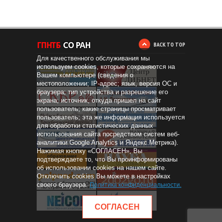
BACK TO TOP
Для качественного обслуживания мы
используем cookies, которые сохраняются на
Вашем компьютере (сведения о
местоположении; IP-адрес; язык, версия ОС и
браузера; тип устройства и разрешение его
экрана; источник, откуда пришел на сайт
пользователь; какие страницы просматривает
пользователь; эта же информация используется
для обработки статистических данных
использования сайта посредством систем веб-
аналитики Google Analytics и Яндекс.Метрика).
Нажимая кнопку «СОГЛАСЕН», Вы
Дистанционное
образование
подтверждаете то, что Вы проинформированы
об использовании cookies на нашем сайте.
Отключить cookies Вы можете в настройках
своего браузера.
Политика конфиденциальности
.
СОГЛАСЕН